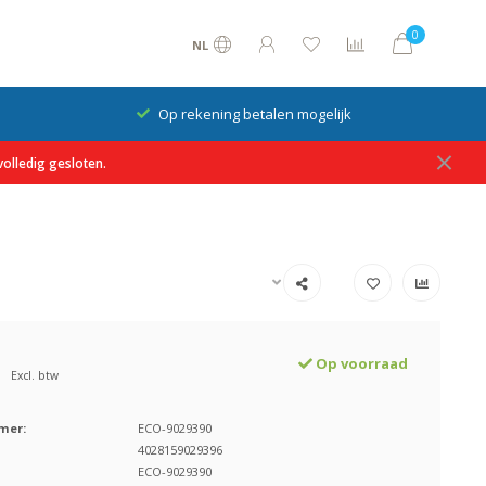
0
NL
Op rekening betalen mogelijk
olledig gesloten.
Op voorraad
Excl. btw
mer:
ECO-9029390
4028159029396
ECO-9029390