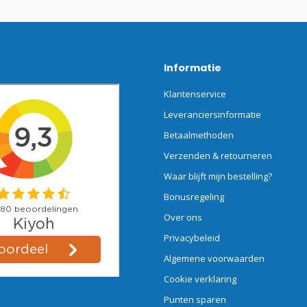
Informatie
Klantenservice
Leveranciersinformatie
Betaalmethoden
Verzenden & retourneren
Waar blijft mijn bestelling?
Bonusregeling
Over ons
Privacybeleid
Algemene voorwaarden
Cookie verklaring
Punten sparen