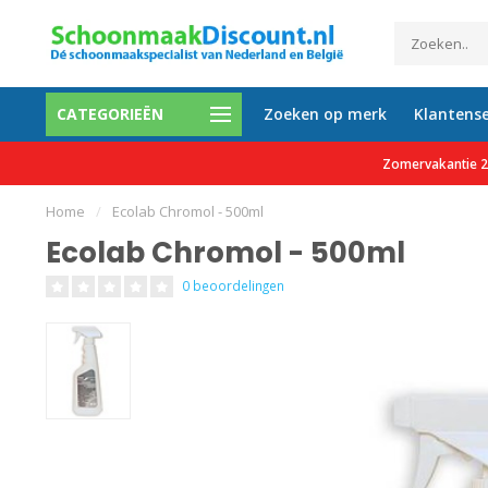
CATEGORIEËN
Zoeken op merk
Klantense
0 tevreden klanten
Gratis verzending vanaf €150 e
Zomervakantie 27
Home
/
Ecolab Chromol - 500ml
Ecolab Chromol - 500ml
0 beoordelingen