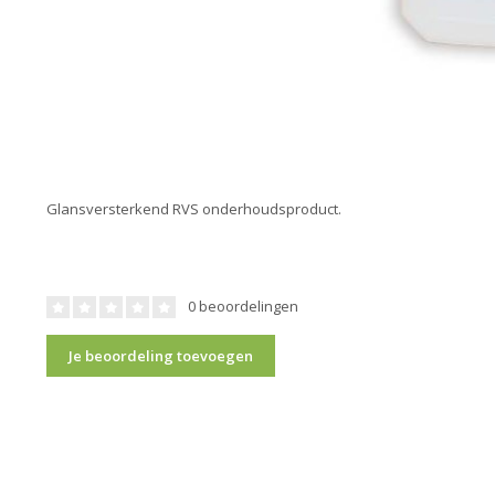
Glansversterkend RVS onderhoudsproduct.
0 beoordelingen
Je beoordeling toevoegen