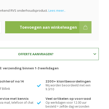
erkend RVS onderhoudsproduct.
Lees meer..
Toevoegen aan winkelwagen
OFFERTE AANVRAGEN?
jd: verzending binnen 1-3 werkdagen
achteraf na 14
2200+ klantbeoordelingen
Wij worden beoordeeld met een
 Billink
9.3/10
rvice met kennis
Veel artikelen op voorraad
ia mail, telefoon of chat
Op werkdagen voor 12.00 uur
besteld = zelfde dag verzonden