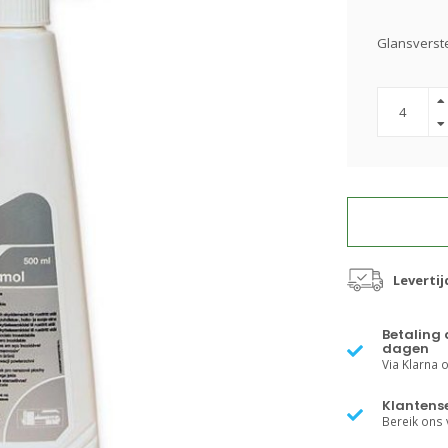
Glansverst
Leverti
Betaling 
dagen
Via Klarna of
Klantense
Bereik ons v