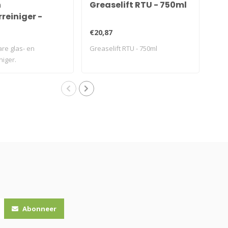
n
Greaselift RTU - 750ml
MA
rreiniger -
75
 - 1L
€20,87
€7,
re glas- en
Greaselift RTU - 750ml
MAX
niger.
Abonneer