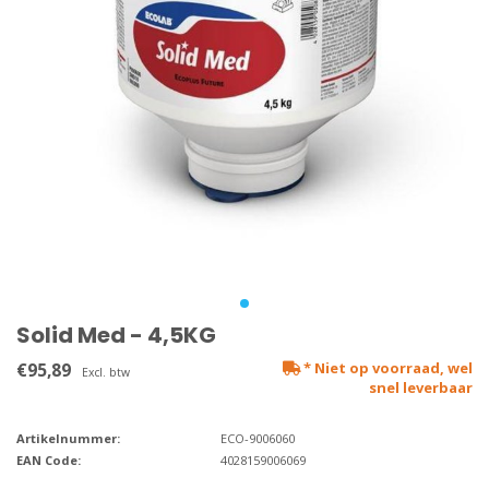
Solid Med - 4,5KG
€95,89
* Niet op voorraad, wel
Excl. btw
snel leverbaar
Artikelnummer:
ECO-9006060
EAN Code:
4028159006069