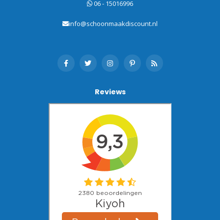
06 - 15016996
info@schoonmaakdiscount.nl
Reviews