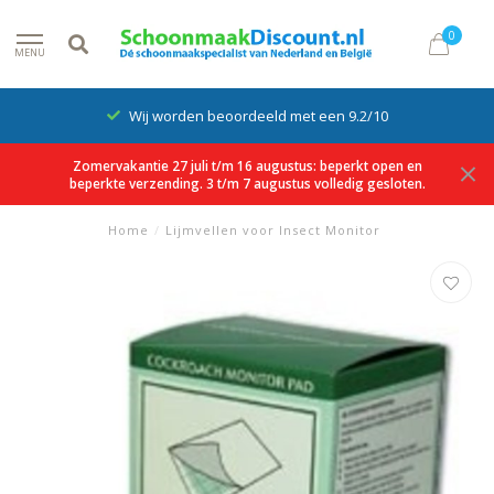
0
MENU
Wij worden beoordeeld met een 9.2/10
Zomervakantie 27 juli t/m 16 augustus: beperkt open en
beperkte verzending. 3 t/m 7 augustus volledig gesloten.
Home
/
Lijmvellen voor Insect Monitor