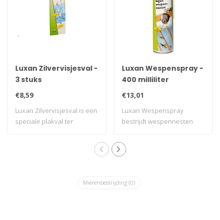
Luxan Zilvervisjesval -
Luxan Wespenspray -
3 stuks
400 milliliter
€8,59
€13,01
Luxan Zilvervisjesval is een
Luxan Wespenspray
speciale plakval ter
bestrijdt wespennesten
betrijding..
onder daken of bijv..
Mierenbestrijding
(0)