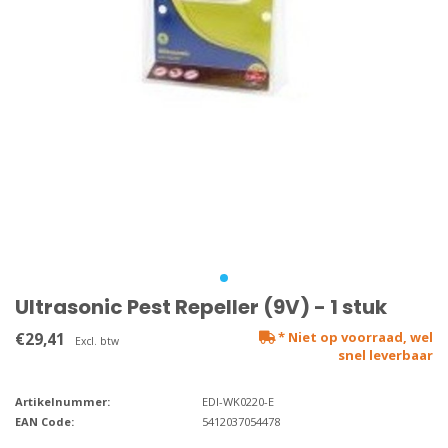
Ultrasonic Pest Repeller (9V) - 1 stuk
€29,41
* Niet op voorraad, wel
Excl. btw
snel leverbaar
Artikelnummer:
EDI-WK0220-E
EAN Code:
5412037054478