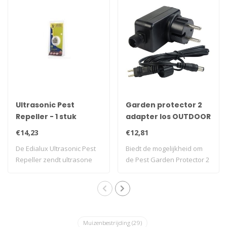
Ultrasonic Pest
Garden protector 2
Repeller - 1 stuk
adapter los OUTDOOR
€14,23
€12,81
De Edialux Ultrasonic Pest
Biedt de mogelijkheid om
Repeller zendt ultrasone
de Pest Garden Protector 2
geluiden..
met Flas..
Muizenbestrijding
(29)