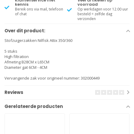
Klantenservice met
Veel artikelen op
kennis
voorraad
Bereik ons via mail, telefoon
Op werkdagen voor 12.00 uur
of chat
besteld = zelfde dag
verzonden
Over dit product:
Stofzuigerzakken Nilfisk Attix 350/360
5 stuks
High filtration
Afmeting B28CM x L65CM
Diameter gat 6CM - 4CM
Vervangende zak voor origineel nummer: 302000449
Reviews
Gerelateerde producten