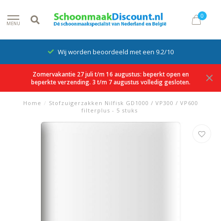
0
MENU
Wij worden beoordeeld met een 9.2/10
Zomervakantie 27 juli t/m 16 augustus: beperkt open en
beperkte verzending. 3 t/m 7 augustus volledig gesloten.
Home
/
Stofzuigerzakken Nilfisk GD1000 / VP300 / VP600
filterplus - 5 stuks