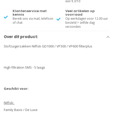
een 9.3/10
Klantenservice met
Veel artikelen op
kennis
voorraad
Bereik ons via mail, telefoon
Op werkdagen voor 12.00 uur
of chat
besteld = zelfde dag
verzonden
Over dit product:
Stofzuigerzakken Nilfisk GD1000 / VP300 / VP600 filterplus
High filtration SMS - 5 laags
Geschikt voor:
Nilfisk:
Family Basis / De Luxe