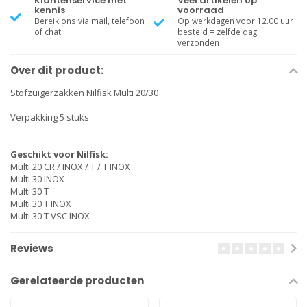
Klantenservice met
Veel artikelen op
kennis
voorraad
Bereik ons via mail, telefoon
Op werkdagen voor 12.00 uur
of chat
besteld = zelfde dag
verzonden
Over dit product:
Stofzuigerzakken Nilfisk Multi 20/30
Verpakking 5 stuks
Geschikt voor Nilfisk:
Multi 20 CR / INOX / T / T INOX
Multi 30 INOX
Multi 30 T
Multi 30 T INOX
Multi 30 T VSC INOX
Reviews
Gerelateerde producten