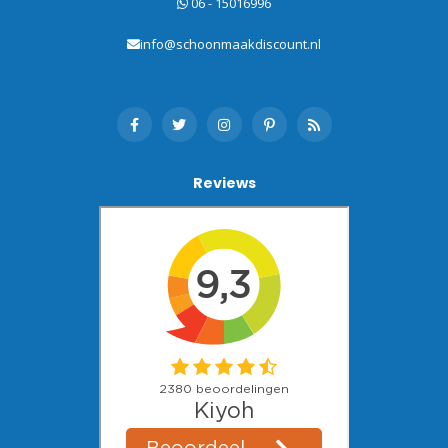
06 - 15016996
info@schoonmaakdiscount.nl
Reviews