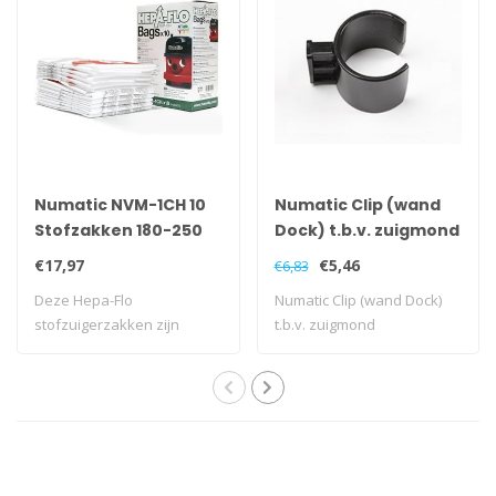
Numatic NVM-1CH 10
Numatic Clip (wand
Stofzakken 180-250
Dock) t.b.v. zuigmond
modellen
parkeerstand
€17,97
€5,46
€6,83
Deze Hepa-Flo
Numatic Clip (wand Dock)
stofzuigerzakken zijn
t.b.v. zuigmond
geschikt voor diverse mo..
parkeerstand