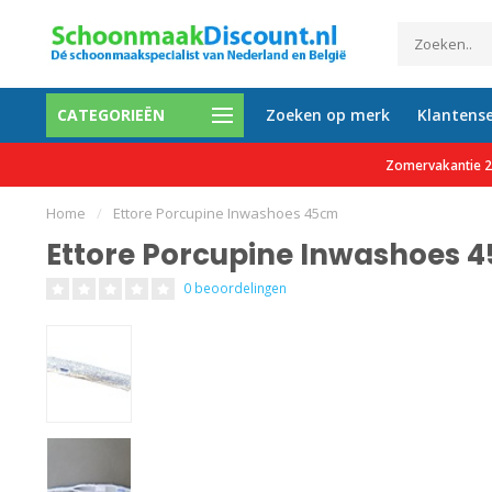
CATEGORIEËN
Zoeken op merk
Klantense
etalen mogelijk
Al meer dan 35.000 tevreden 
Zomervakantie 27
Home
/
Ettore Porcupine Inwashoes 45cm
Ettore Porcupine Inwashoes 
0 beoordelingen