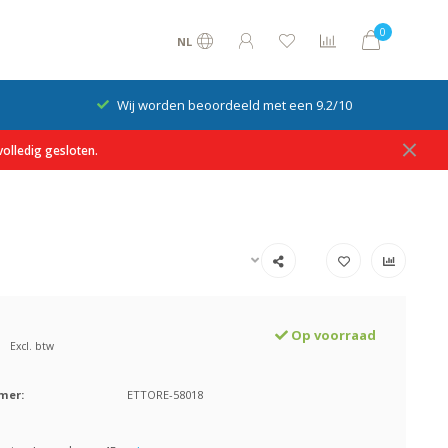
0
NL
Wij worden beoordeeld met een 9.2/10
olledig gesloten.
Op voorraad
Excl. btw
mer:
ETTORE-58018