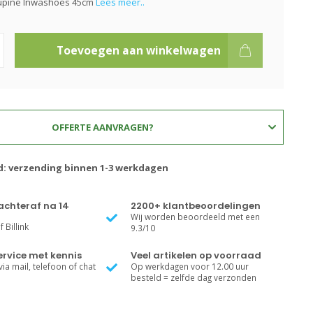
cupine Inwashoes 45cm
Lees meer..
Toevoegen aan winkelwagen
OFFERTE AANVRAGEN?
jd: verzending binnen 1-3 werkdagen
achteraf na 14
2200+ klantbeoordelingen
Wij worden beoordeeld met een
 Billink
9.3/10
rvice met kennis
Veel artikelen op voorraad
ia mail, telefoon of chat
Op werkdagen voor 12.00 uur
besteld = zelfde dag verzonden