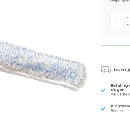
Ettore Por
Leverti
Betaling 
dagen
Via Klarna of
Klantense
Bereik ons v