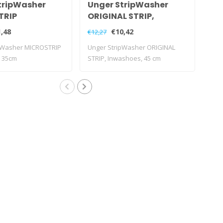
tripWasher
Unger StripWasher
Un
TRIP
ORIGINAL STRIP,
Er
es, 35cm
Inwashoes, 45 cm
in
,48
€10,42
€12,27
€17,
pWasher MICROSTRIP
Unger StripWasher ORIGINAL
Ung
 35cm
STRIP, Inwashoes, 45 cm
NIN