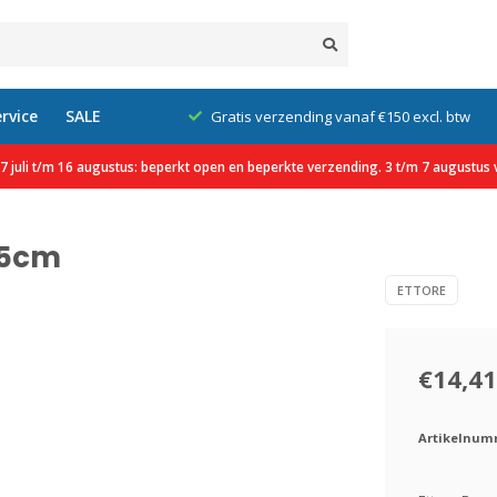
rvice
SALE
klanten
Gratis verzending vanaf €150 excl. btw
 juli t/m 16 augustus: beperkt open en beperkte verzending. 3 t/m 7 augustus v
45cm
ETTORE
€14,41
Artikelnum