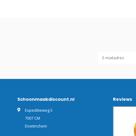
Schoonmaakdiscount.nl
Reviews
Expeditieweg 5
7007 CM
Doetinchem