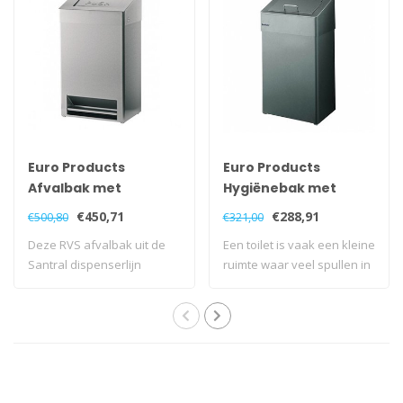
Euro Products
Euro Products
Afvalbak met
Hygiënebak met
voetpedaal - 40 liter
dichte inwerpklep - 18
€450,71
€288,91
€500,80
€321,00
liter
Deze RVS afvalbak uit de
Een toilet is vaak een kleine
Santral dispenserlijn
ruimte waar veel spullen in
waardeert ied..
st..