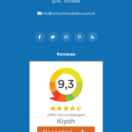
06 - 15016996
info@schoonmaakdiscount.nl
Reviews