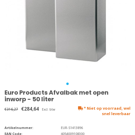
Euro Products Afvalbak met open
inworp - 50 liter
€284,64
* Niet op voorraad, wel
€316,27
Excl. btw
snel leverbaar
Artikelnummer:
EUR-S1413896
EAN Code:
4054009108300