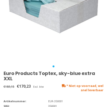
Euro Products Toptex, sky-blue extra
XXL
€170,23
* Niet op voorraad, wel
€189,15
Excl. btw
snel leverbaar
Artikelnummer:
EUR-350001
SKU:
350001