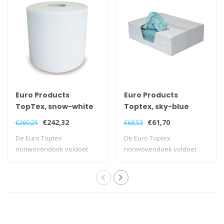
Euro Products
Euro Products
TopTex, snow-white
Toptex, sky-blue
rol
extra
€242,32
€61,70
€269,25
€68,53
De Euro Toptex
De Euro Toptex
nonwovendoek voldoet
nonwovendoek voldoet
aan de hoogste eisen en ..
aan de hoogste eisen en ..