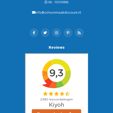
06 - 15016996
info@schoonmaakdiscount.nl
Reviews