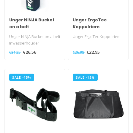
Unger NINJA Bucket
Unger ErgoTec
on a belt
Koppelriem
Inwasserhouder
Unger NINJA Bucket on a belt
Unger ErgoTec Koppelriem
Inwasserhouder
€26,56
€22,95
€31,25
€26,98
SALE -15%
SALE -15%