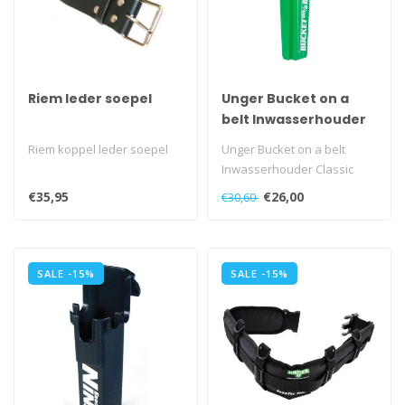
Riem leder soepel
Unger Bucket on a
belt Inwasserhouder
Classic
Riem koppel leder soepel
Unger Bucket on a belt
Inwasserhouder Classic
€35,95
€26,00
€30,60
SALE -15%
SALE -15%