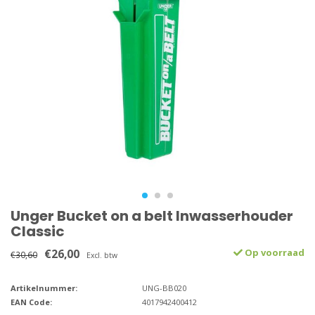
Unger Bucket on a belt Inwasserhouder
Classic
€26,00
Op voorraad
€30,60
Excl. btw
Artikelnummer:
UNG-BB020
EAN Code:
4017942400412