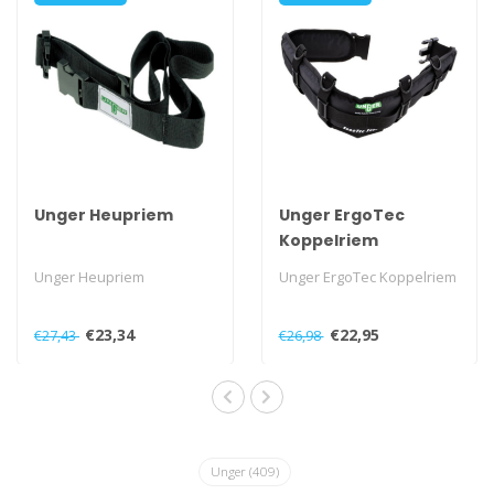
Unger Heupriem
Unger ErgoTec
Koppelriem
Unger Heupriem
Unger ErgoTec Koppelriem
€23,34
€22,95
€27,43
€26,98
Unger
(409)