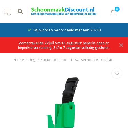
0
MENU
Wij worden beoordeeld met een 9.2/10
Zomervakantie 27 juli t/m 16 augustus: beperkt open en
beperkte verzending. 3 t/m 7 augustus volledig gesloten.
Home
/
Unger Bucket on a belt Inwasserhouder Classic