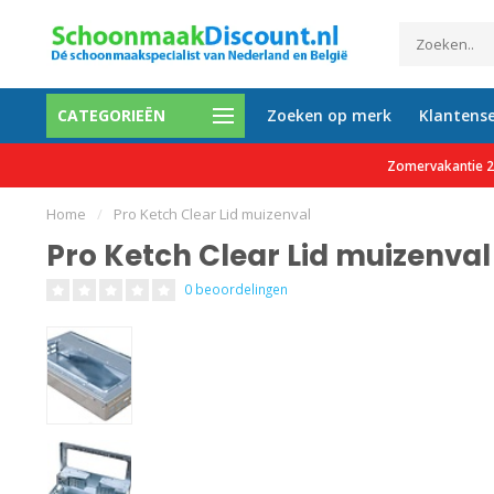
CATEGORIEËN
Zoeken op merk
Klantense
0 tevreden klanten
Gratis verzending vanaf €150 e
Zomervakantie 27
Home
/
Pro Ketch Clear Lid muizenval
Pro Ketch Clear Lid muizenval
0 beoordelingen