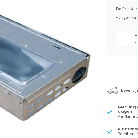
De Pro Ketc
vangen van
Levertij
Betaling 
dagen
Via Klarna of
Klantense
Bereik ons v