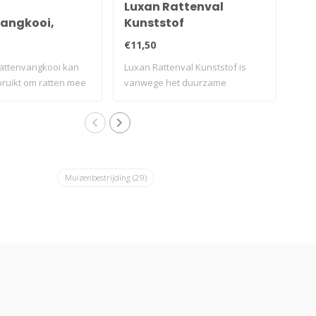
Luxan Rattenval
In
angkooi,
Kunststof
"Al
atten
€11,50
€5,
attenvangkooi kan
Luxan Rattenval Kunststof is
Uit 
ruikt om ratten mee
vanwege het duurzame
vang
kunststof ..
Muizenbestrijding
(29)