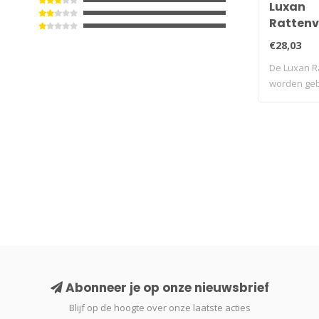
Luxan
Rattenv
tegen r
€28,03
De Luxan R
worden geb
te..
Abonneer je op onze nieuwsbrief
Blijf op de hoogte over onze laatste acties