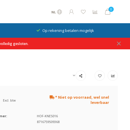
0
NL
Op rekening betalen mogelijk
olledig gesloten.
* Niet op voorraad, wel snel
Excl. btw
leverbaar
mer:
HOF-KNES016
8716759509368