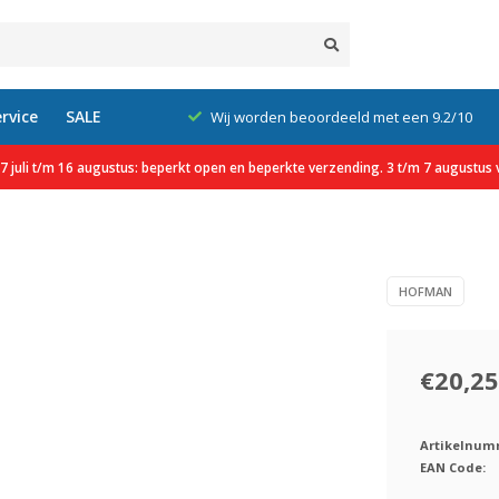
rvice
SALE
xcl. btw
Wij worden beoordeeld met een 9.2/10
 juli t/m 16 augustus: beperkt open en beperkte verzending. 3 t/m 7 augustus v
HOFMAN
€20,25
Artikelnum
EAN Code: