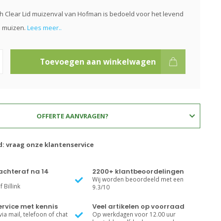
h Clear Lid muizenval van Hofman is bedoeld voor het levend
 muizen.
Lees meer..
Toevoegen aan winkelwagen
OFFERTE AANVRAGEN?
d: vraag onze klantenservice
achteraf na 14
2200+ klantbeoordelingen
Wij worden beoordeeld met een
 Billink
9.3/10
rvice met kennis
Veel artikelen op voorraad
ia mail, telefoon of chat
Op werkdagen voor 12.00 uur