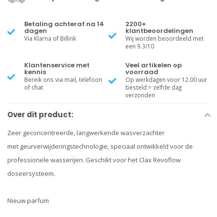
Betaling achteraf na 14
2200+
dagen
klantbeoordelingen
Via Klarna of Billink
Wij worden beoordeeld met
een 9.3/10
Klantenservice met
Veel artikelen op
kennis
voorraad
Bereik ons via mail, telefoon
Op werkdagen voor 12.00 uur
of chat
besteld = zelfde dag
verzonden
Over dit product:
Zeer geconcentreerde, langwerkende wasverzachter
met geurverwijderingstechnologie, speciaal ontwikkeld voor de
professionele wasserijen. Geschikt voor het Clax Revoflow
doseersysteem.
Nieuw parfum