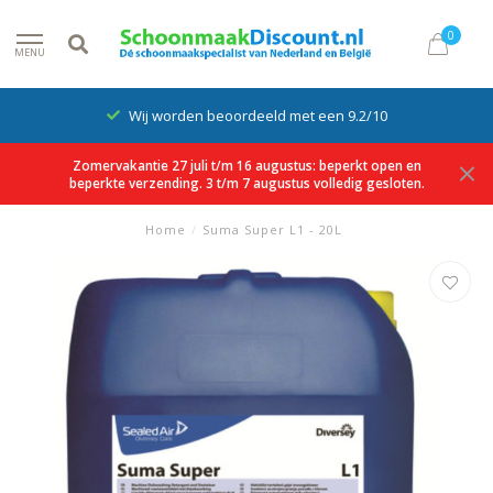
0
MENU
Wij worden beoordeeld met een 9.2/10
Zomervakantie 27 juli t/m 16 augustus: beperkt open en
beperkte verzending. 3 t/m 7 augustus volledig gesloten.
Home
/
Suma Super L1 - 20L