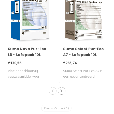
Suma Nova Pur-Eco
Suma Select Pur-Eco
L6 - Safepack 10L
A7 - Safepack 10L
€130,56
€265,74
Vloeibaar chloorvrij
Suma Select Pur-Eco A7 is
vaatwasmiddel voor
een geconcentreerd
middelhard water goe..
schuimremmend n..
Diversey Suma
(61)