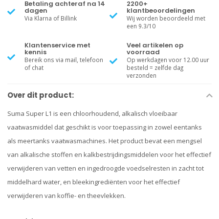
Betaling achteraf na 14
2200+
dagen
klantbeoordelingen
Via Klarna of Billink
Wij worden beoordeeld met
een 9.3/10
Klantenservice met
Veel artikelen op
kennis
voorraad
Bereik ons via mail, telefoon
Op werkdagen voor 12.00 uur
of chat
besteld = zelfde dag
verzonden
Over dit product:
Suma Super L1 is een chloorhoudend, alkalisch vloeibaar
vaatwasmiddel dat geschikt is voor toepassing in zowel eentanks
als meertanks vaatwasmachines. Het product bevat een mengsel
van alkalische stoffen en kalkbestrijdingsmiddelen voor het effectief
verwijderen van vetten en ingedroogde voedselresten in zacht tot
middelhard water, en bleekingrediënten voor het effectief
verwijderen van koffie- en theevlekken.