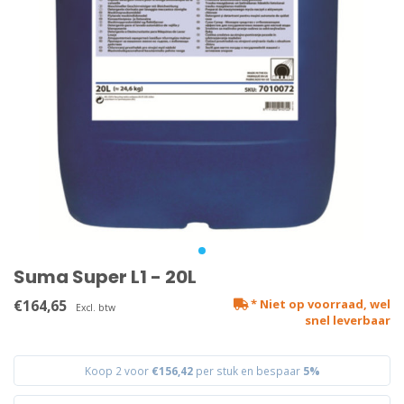
Suma Super L1 - 20L
€164,65
* Niet op voorraad, wel
Excl. btw
snel leverbaar
Koop 2 voor
€156,42
per stuk en bespaar
5%