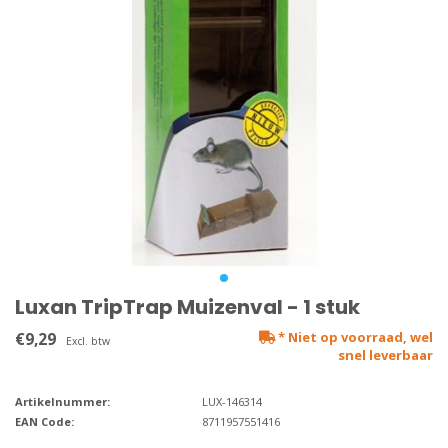
Luxan TripTrap Muizenval - 1 stuk
€9,29
* Niet op voorraad, wel
Excl. btw
snel leverbaar
Artikelnummer:
LUX-146314
EAN Code:
8711957551416