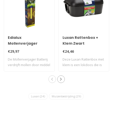
Edialux
Luxan Rattenbox +
Mollenverjager
Klem Zwart
Batterij - 1 stuk
€29,97
€24,46
De Mollenverjager Batterij
Deze Luxan Rattenbox met
verdrijft mollen door middel
klem is een lokdoos die is
van ..
voorzien..
Luxan
(24)
Muizenbestrijding
(29)