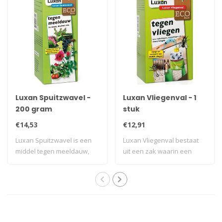
Luxan Spuitzwavel -
Luxan Vliegenval - 1
200 gram
stuk
€14,53
€12,91
Luxan Spuitzwavel is een
Luxan Vliegenval bestaat
middel tegen meeldauw,
uit een zak waarin een
agelschotzie..
meegeleverde..