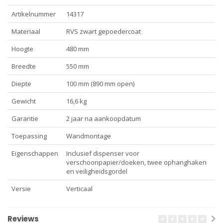
Artikelnummer
14317
Materiaal
RVS zwart gepoedercoat
Hoogte
480 mm
Breedte
550 mm
Diepte
100 mm (890 mm open)
Gewicht
16,6 kg
Garantie
2 jaar na aankoopdatum
Toepassing
Wandmontage
Eigenschappen
Inclusief dispenser voor
verschoonpapier/doeken, twee ophanghaken
en veiligheidsgordel
Versie
Verticaal
Reviews