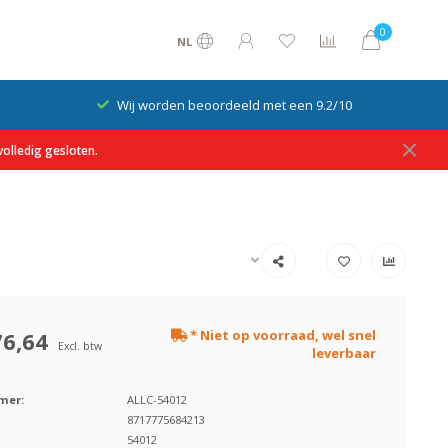
0
NL
Wij worden beoordeeld met een 9.2/10
olledig gesloten.
76,64
* Niet op voorraad, wel snel
Excl. btw
leverbaar
mer:
ALLC-54012
8717775684213
54012