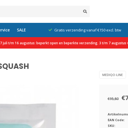
rvice
SALE
klanten
Gratis verzending vanaf €150 excl. btw
 juli t/m 16 augustus: beperkt open en beperkte verzending. 3 t/m 7 augustus v
g SQUASH
MEDIQO-LINE
€
€95,80
Artikelnum
EAN Code:
SKU: