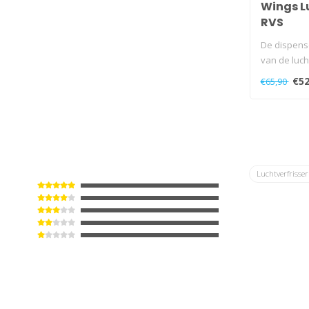
Wings L
RVS
De dispens
van de luch
de/iedere (to
€52
€65,90
Luchtverfrisse