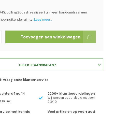
O-Kit vulling Squash realiseert u in een handomdraai een
choonruikende ruimte.
Lees meer..
Toevoegen aan winkelwagen
OFFERTE AANVRAGEN?
d: vraag onze klantenservice
achteraf na 14
2200+ klantbeoordelingen
Wij worden beoordeeld met een
 Billink
9.3/10
rvice met kennis
Veel artikelen op voorraad