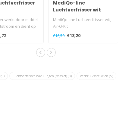
uchtverfrisser
MediQo-line
Luchtverfrisser wit
er werkt door middel
MediQo-line Luchtverfrisser wit,
tstroom en dient op
Air-O-Kit
ilet)..
,72
€13,20
€16,50
r
(9)
Luchtverfrisser navullingen (passief)
(3)
Verbruiksartikelen
(5)