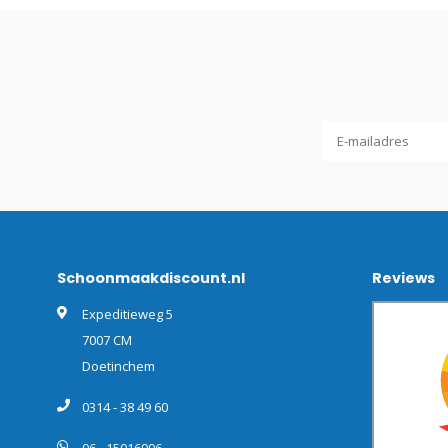
Schoonmaakdiscount.nl
Reviews
Expeditieweg 5
7007 CM
Doetinchem
0314 - 38 49 60