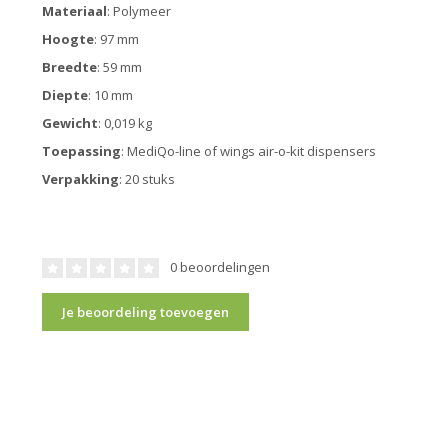
Materiaal
: Polymeer
Hoogte
: 97 mm
Breedte
: 59 mm
Diepte
: 10 mm
Gewicht
: 0,019 kg
Toepassing
: MediQo-line of wings air-o-kit dispensers
Verpakking
: 20 stuks
0 beoordelingen
Je beoordeling toevoegen