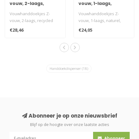
vouw, 2-laags,
vouw, 1-laags,
recycled tissue wit,
naturel, 5000 stuks
Vouwhanddoekjes Z-
Vouwhanddoekjes Z-
3200 stuks
vouw, 2-laags, recycled
vouw, 1-laags, naturel,
tissue wit, 3200 stuks
5000 stuks
€28,46
€24,05
i.v.m. transpo..
i.v.m. transportkosten is ..
Handdoekdispenser
(18)
Abonneer je op onze nieuwsbrief
Blijf op de hoogte over onze laatste acties
Abonneer