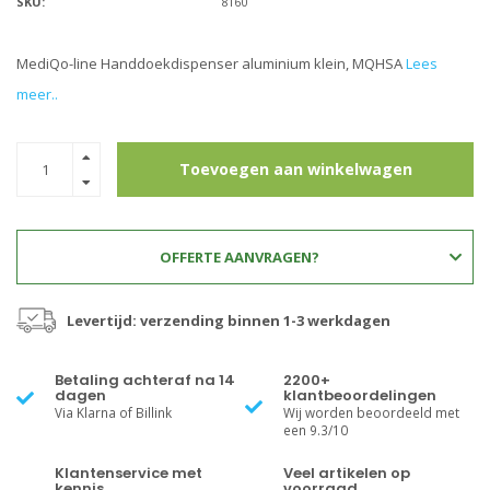
SKU:
8160
MediQo-line Handdoekdispenser aluminium klein, MQHSA
Lees
meer..
Toevoegen aan winkelwagen
OFFERTE AANVRAGEN?
Levertijd: verzending binnen 1-3 werkdagen
Betaling achteraf na 14
2200+
dagen
klantbeoordelingen
Via Klarna of Billink
Wij worden beoordeeld met
een 9.3/10
Klantenservice met
Veel artikelen op
kennis
voorraad