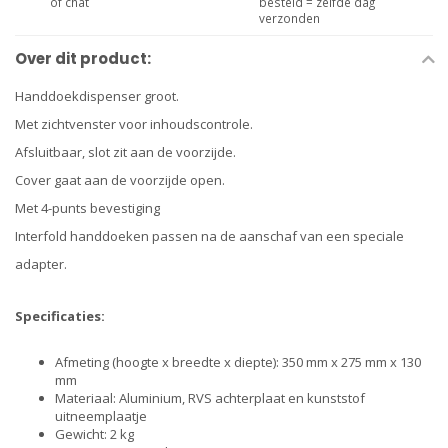
of chat
besteld = zelfde dag
verzonden
Over dit product:
Handdoekdispenser groot.
Met zichtvenster voor inhoudscontrole.
Afsluitbaar, slot zit aan de voorzijde.
Cover gaat aan de voorzijde open. ﾠ
Met 4-punts bevestiging
Interfold handdoeken passen na de aanschaf van een speciale
adapter.
Specificaties:
Afmeting (hoogte x breedte x diepte): 350 mm x 275 mm x 130
mm
Materiaal: Aluminium, RVS achterplaat en kunststof
uitneemplaatje
Gewicht: 2 kg