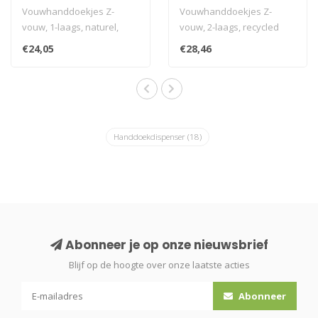
naturel, 5000 stuks
recycled tissue wit,
Vouwhanddoekjes Z-
Vouwhanddoekjes Z-
3200 stuks
vouw, 1-laags, naturel,
vouw, 2-laags, recycled
5000 stuks
tissue wit, 3200 stuks
€24,05
€28,46
i.v.m. transportkosten is ..
i.v.m. transpo..
Handdoekdispenser
(18)
Abonneer je op onze nieuwsbrief
Blijf op de hoogte over onze laatste acties
Abonneer