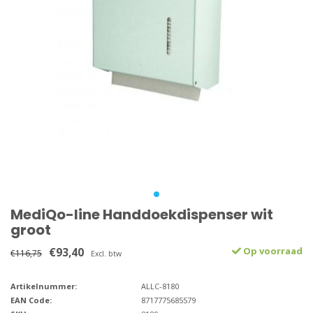
MediQo-line Handdoekdispenser wit
groot
€93,40
Op voorraad
€116,75
Excl. btw
Artikelnummer:
ALLC-8180
EAN Code:
8717775685579