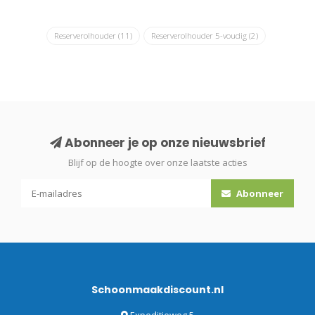
Reserverolhouder
(11)
Reserverolhouder 5-voudig
(2)
Abonneer je op onze nieuwsbrief
Blijf op de hoogte over onze laatste acties
Abonneer
Schoonmaakdiscount.nl
Expeditieweg 5