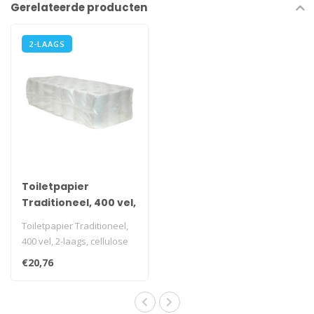
Gerelateerde producten
2-LAAGS
Toiletpapier
Traditioneel, 400 vel,
2-laags, cellulose
Toiletpapier Traditioneel,
wit, 40 rollen
400 vel, 2-laags, cellulose
wit
€20,76
i.v.m. transportkost..