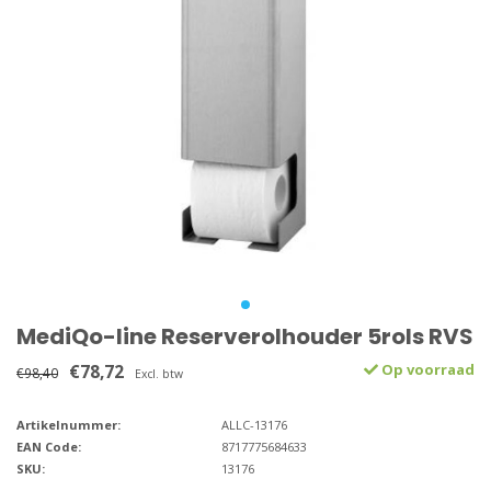
MediQo-line Reserverolhouder 5rols RVS
€78,72
Op voorraad
€98,40
Excl. btw
Artikelnummer:
ALLC-13176
EAN Code:
8717775684633
SKU:
13176