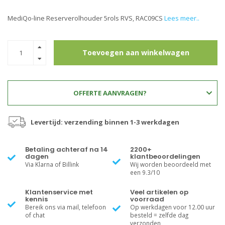
MediQo-line Reserverolhouder 5rols RVS, RAC09CS
Lees meer..
Toevoegen aan winkelwagen
OFFERTE AANVRAGEN?
Levertijd: verzending binnen 1-3 werkdagen
Betaling achteraf na 14
2200+
dagen
klantbeoordelingen
Via Klarna of Billink
Wij worden beoordeeld met
een 9.3/10
Klantenservice met
Veel artikelen op
kennis
voorraad
Bereik ons via mail, telefoon
Op werkdagen voor 12.00 uur
of chat
besteld = zelfde dag
verzonden