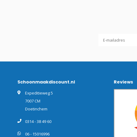
Schoonmaakdiscount.nl
Reviews
Expeditieweg 5
7007 CM
Doetinchem
0314 - 38 49 60
06 - 15016996