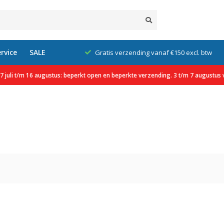
rvice
SALE
klanten
Gratis verzending vanaf €150 excl. btw
 juli t/m 16 augustus: beperkt open en beperkte verzending. 3 t/m 7 augustus v