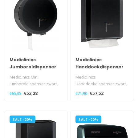
Mediclinics
Mediclinics
Jumboroldispenser
Handdoekdispenser
klein zwart
zwart
Mediclinics Mini
Mediclinics
jumboroldispenser zwart,
Handdoekdispenser zwart,
PR2783B
DT2106B
€52,28
€57,52
€65,35
€71,90
SALE -20%
SALE -20%