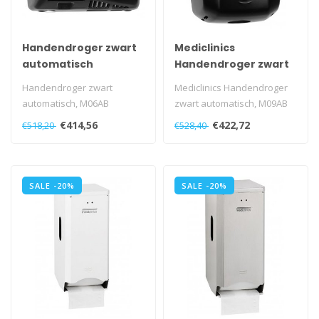
Handendroger zwart
Mediclinics
automatisch
Handendroger zwart
automatisch
Handendroger zwart
Mediclinics Handendroger
automatisch, M06AB
zwart automatisch, M09AB
€414,56
€422,72
€518,20
€528,40
SALE -20%
SALE -20%