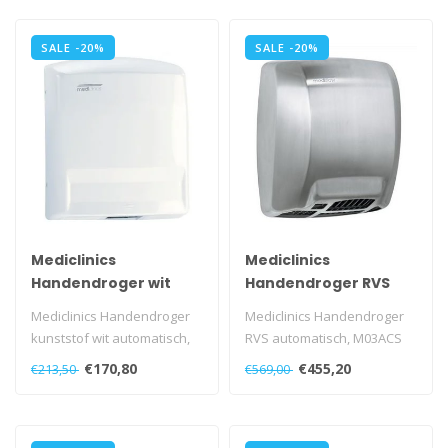
SALE -20%
SALE -20%
Mediclinics
Mediclinics
Handendroger wit
Handendroger RVS
automatisch
automatisch
Mediclinics Handendroger
Mediclinics Handendroger
kunststof wit automatisch,
RVS automatisch, M03ACS
M88APlus
€170,80
€455,20
€213,50
€569,00