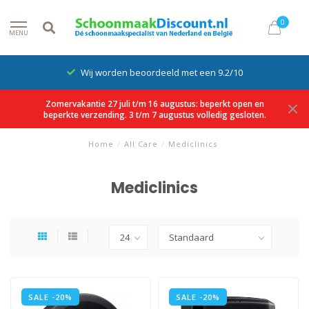
0
MENU
Wij worden beoordeeld met een 9.2/10
Zomervakantie 27 juli t/m 16 augustus: beperkt open en
beperkte verzending. 3 t/m 7 augustus volledig gesloten.
Home
/
All Care
/
Mediclinics
Mediclinics
SALE -20%
SALE -20%