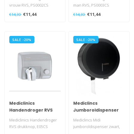
vrouw RVS, PS0002CS
man RVS, PS0003CS
€11,44
€11,44
€14,30
€14,30
SALE -20%
SALE -20%
Mediclinics
Mediclincs
Handendroger RVS
Jumboroldispenser
drukknop
groot zwart
Mediclinics Handendroger
Mediclincs Midi
RVS drukknop, E05CS
jumboroldispenser zwart,
PR2787B