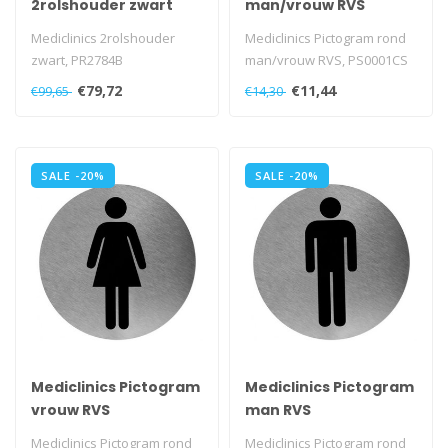
2rolshouder zwart
man/vrouw RVS
Mediclinics
Mediclinics 2rolshouder
Mediclinics Pictogram rond
zwart, PR2784B
man/vrouw RVS, PS0001CS
€79,72
€11,44
€99,65
€14,30
SALE -20%
SALE -20%
Mediclinics Pictogram
Mediclinics Pictogram
vrouw RVS
man RVS
Mediclinics Pictogram rond
Mediclinics Pictogram rond