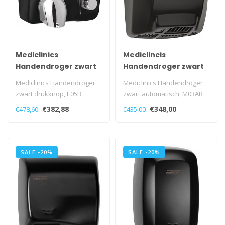
Mediclinics
Mediclincis
Handendroger zwart
Handendroger zwart
drukknop
automatisch
Mediclinics Handendroger
Mediclinics Handendroger
zwart drukknop, E05B
zwart automatisch, M03AB
€382,88
€348,00
€478,60
€435,00
SALE -20%
SALE -20%