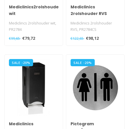
Mediclinics2rolshouder
Mediclinics
wit
2rolshouder RVS
Mediclincs 2rolshouder wit,
Mediclinics 2rolshouder
PR2784
RVS, PR2784CS
€79,72
€98,12
€99,65
€122,65
SALE -20%
SALE -20%
Mediclinics
Pictogram