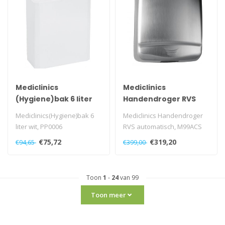
Mediclinics
Mediclinics
(Hygiene)bak 6 liter
Handendroger RVS
gesloten wit
automatisch
Mediclinics(Hygiene)bak 6
Mediclinics Handendroger
liter wit, PP0006
RVS automatisch, M99ACS
€75,72
€319,20
€94,65
€399,00
Toon
1
-
24
van 99
Toon meer