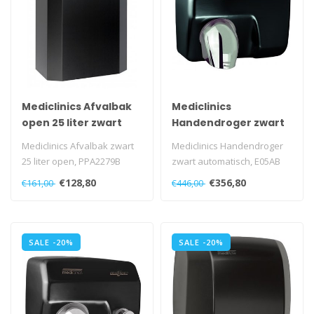
Mediclinics Afvalbak
Mediclinics
open 25 liter zwart
Handendroger zwart
automatisch
Mediclinics Afvalbak zwart
Mediclinics Handendroger
25 liter open, PPA2279B
zwart automatisch, E05AB
€128,80
€356,80
€161,00
€446,00
SALE -20%
SALE -20%