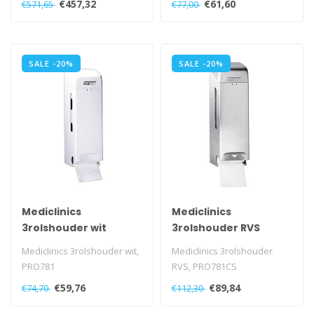
€457,32
€61,60
€571,65
€77,00
SALE -20%
SALE -20%
Mediclinics
Mediclinics
3rolshouder wit
3rolshouder RVS
Mediclinics 3rolshouder wit,
Mediclinics 3rolshouder
PRO781
RVS, PRO781CS
€59,76
€89,84
€74,70
€112,30