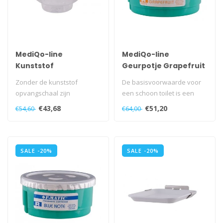
MediQo-line
MediQo-line
Kunststof
Geurpotje Grapefruit
opvangschaal AC-
- 10 stuks
Zonder de kunststof
De basisvoorwaarde voor
OVS
opvangschaal zijn
een schoon toilet is een
toiletborstelhouders niet
goede hygiëne. Toch is geur
€43,68
€51,20
€54,60
€64,00
compleet...
mi..
SALE -20%
SALE -20%