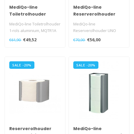
MediQo-line
MediQo-line
Toiletrolhouder
Reserverolhouder
aluminium
uno RVS
MediQo-line Toiletrolhouder
MediQo-line
1-rols aluminium, MQTR1A
Reserverolhouder UNO
RVS, MQRRH1E
€49,52
€56,00
€61,90
€70,00
SALE -20%
SALE -20%
Reserverolhouder
MediQo-line