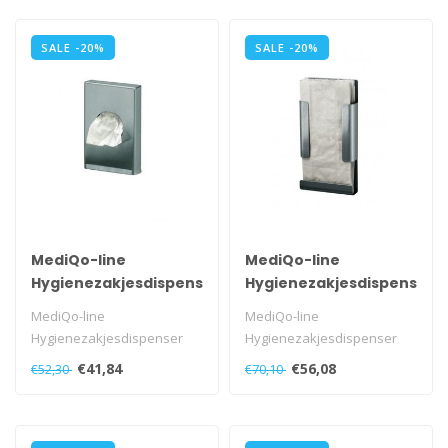
SALE -20%
SALE -20%
MediQo-line
MediQo-line
Hygienezakjesdispenser
Hygienezakjesdispenser
RVS
RVS
MediQo-line
MediQo-line
Hygienezakjesdispenser
Hygienezakjesdispenser
RVS voor plastic zakjes,
RVS voor papieren zakjes,
€41,84
€56,08
€52,30
€70,10
MQHBPL E..
MQHBPA E..