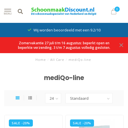
0
MENU
Wij worden beoordeeld met een 9.2/10
Zomervakantie 27 juli t/m 16 augustus: beperkt open en
beperkte verzending. 3 t/m 7 augustus volledig gesloten.
Home
/
All Care
/
mediQo-line
mediQo-line
SALE -20%
SALE -20%