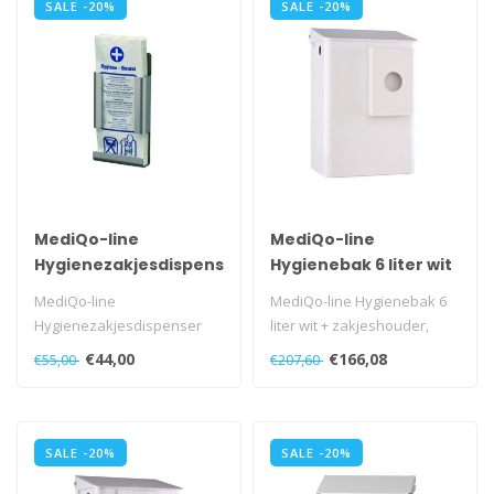
SALE -20%
SALE -20%
MediQo-line
MediQo-line
Hygienezakjesdispenser
Hygienebak 6 liter wit
aluminium
MediQo-line
MediQo-line Hygienebak 6
Hygienezakjesdispenser
liter wit + zakjeshouder,
aluminium voor papieren
MQWB6HBKP
€44,00
€166,08
€55,00
€207,60
zakjes, MQHBPA A..
SALE -20%
SALE -20%