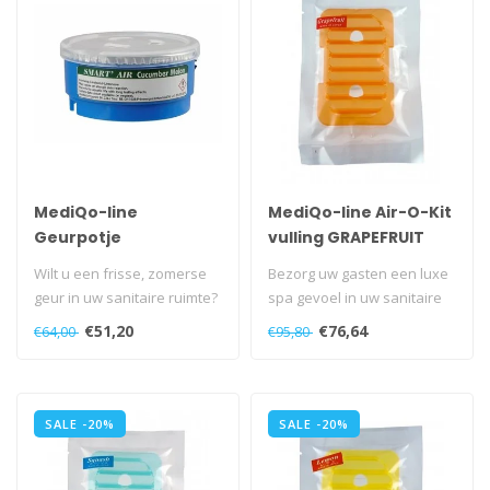
MediQo-line
MediQo-line Air-O-Kit
Geurpotje
vulling GRAPEFRUIT
Cucumber-Melon - 10
Wilt u een frisse, zomerse
Bezorg uw gasten een luxe
stuks
geur in uw sanitaire ruimte?
spa gevoel in uw sanitaire
Dan is het geurpotje kom..
ruimten...
€51,20
€76,64
€64,00
€95,80
SALE -20%
SALE -20%