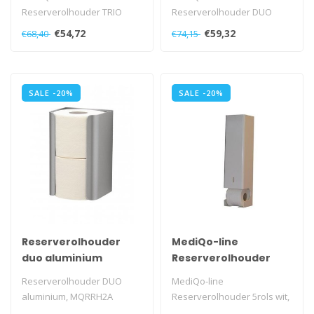
Reserverolhouder TRIO
Reserverolhouder DUO
aluminium, MQRRH3A
RVS, MQRRH2E
€54,72
€59,32
€68,40
€74,15
SALE -20%
SALE -20%
Reserverolhouder
MediQo-line
duo aluminium
Reserverolhouder
5rols wit
Reserverolhouder DUO
MediQo-line
aluminium, MQRRH2A
Reserverolhouder 5rols wit,
RAC 99 P