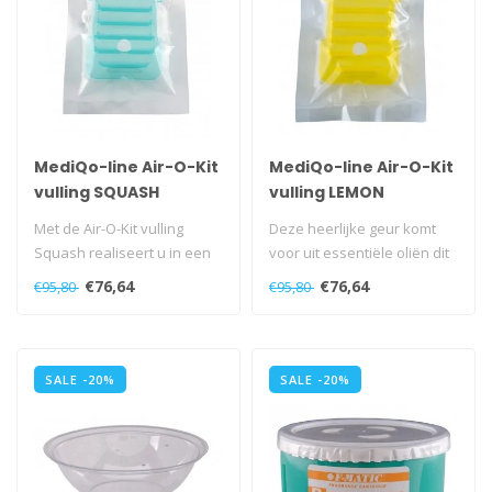
MediQo-line Air-O-Kit
MediQo-line Air-O-Kit
vulling SQUASH
vulling LEMON
Met de Air-O-Kit vulling
Deze heerlijke geur komt
Squash realiseert u in een
voor uit essentiële oliën dit
handomdraai een frisse en
prettig zijn voor de me..
€76,64
€76,64
€95,80
€95,80
sc..
SALE -20%
SALE -20%