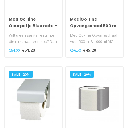
MediQo-line
MediQo-line
Geurpotje Blue note -
Opvangschaal 500 ml
10 stuks
& 1000 ml
Wilt u een sanitaire ruimte
MediQo-line Opvangschaal
die ruikt naar een spa? Dan
voor 500 ml & 1000 ml MQ
zit u goed met het geurp..
dispensers, MQDTW0510..
€51,20
€45,20
€64,00
€56,50
SALE -20%
SALE -20%