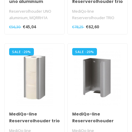
uno aluminium
Reserverolhouder trio
RVS
Reserverolhouder UNO
MediQo-line
aluminium, MQRRH1A
Reserverolhouder TRIO
RVS, MQRRH3E
€45,04
€62,60
€56,30
€78,25
SALE -20%
SALE -20%
MediQo-line
MediQo-line
Reserverolhouder trio
Reserverolhouder
aluminium
duo RVS
MediQo-line
MediQo-line