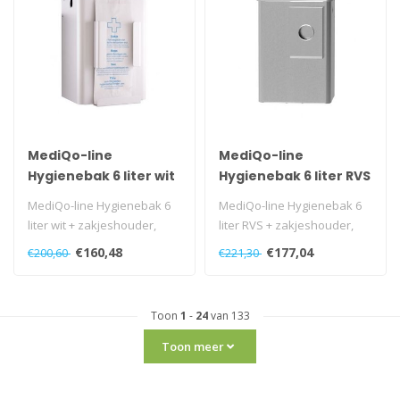
MediQo-line
MediQo-line
Hygienebak 6 liter wit
Hygienebak 6 liter RVS
MediQo-line Hygienebak 6
MediQo-line Hygienebak 6
liter wit + zakjeshouder,
liter RVS + zakjeshouder,
MQWB6HBHP
MQWB6HBKE
€160,48
€177,04
€200,60
€221,30
Toon
1
-
24
van 133
Toon meer