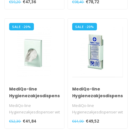
€47,36
€78,72
€59,20
€98,40
SALE -20%
SALE -20%
MediQo-line
MediQo-line
Hygienezakjesdispenser
Hygienezakjesdispenser
wit
wit
MediQo-line
MediQo-line
Hygienezakjesdispenser wit
Hygienezakjesdispenser wit
voor plastic zakjes,
voor papieren zakjes,
€41,84
€49,52
€52,30
€61,90
MQHBPLP..
MQHBPA P..