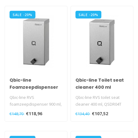
SALE -20%
SALE -20%
Qbic-line
Qbic-line Toilet seat
Foamzeepdispenser
cleaner 400 ml
900 ml
Qbic-line RVS
Qbic-line RVS toilet seat
foamzeepdispenser 900 ml,
cleaner 400 ml, QSDR04T
QSDR08F SSL
SSL
€118,96
€107,52
€148,70
€134,40