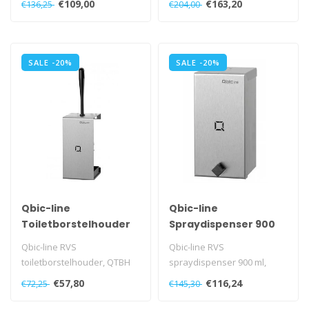
€109,00
€163,20
€136,25
€204,00
SALE -20%
SALE -20%
Qbic-line
Qbic-line
Toiletborstelhouder
Spraydispenser 900
ml
Qbic-line RVS
Qbic-line RVS
toiletborstelhouder, QTBH
spraydispenser 900 ml,
SSL
QSDR08S SSL
€57,80
€116,24
€72,25
€145,30