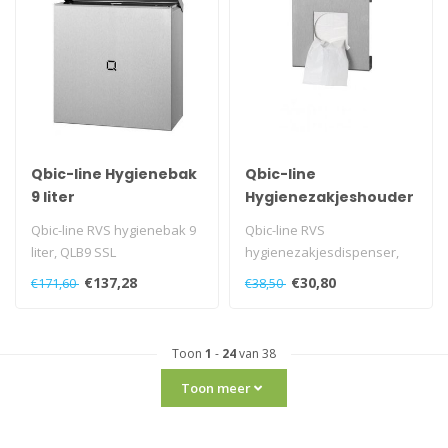
Qbic-line Hygienebak
Qbic-line
9 liter
Hygienezakjeshouder
Qbic-line RVS hygienebak 9
Qbic-line RVS
liter, QLB9 SSL
hygienezakjesdispenser,
QHBDS SSL
€137,28
€30,80
€171,60
€38,50
Toon
1
-
24
van 38
Toon meer