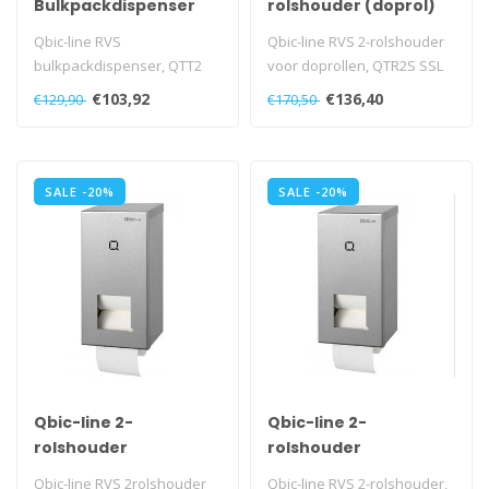
Bulkpackdispenser
rolshouder (doprol)
Qbic-line RVS
Qbic-line RVS 2-rolshouder
bulkpackdispenser, QTT2
voor doprollen, QTR2S SSL
SSL
€103,92
€136,40
€129,90
€170,50
SALE -20%
SALE -20%
Qbic-line 2-
Qbic-line 2-
rolshouder
rolshouder
(kokerloos)
(standaard)
Qbic-line RVS 2rolshouder
Qbic-line RVS 2-rolshouder,