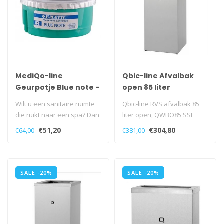
MediQo-line
Qbic-line Afvalbak
Geurpotje Blue note -
open 85 liter
10 stuks
Wilt u een sanitaire ruimte
Qbic-line RVS afvalbak 85
die ruikt naar een spa? Dan
liter open, QWBO85 SSL
zit u goed met het geurp..
€51,20
€304,80
€64,00
€381,00
SALE -20%
SALE -20%