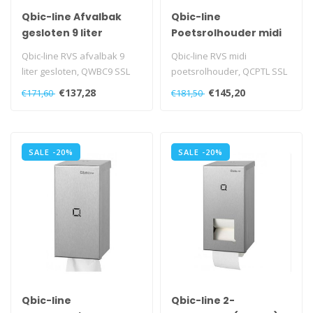
Qbic-line Afvalbak
Qbic-line
gesloten 9 liter
Poetsrolhouder midi
Qbic-line RVS afvalbak 9
Qbic-line RVS midi
liter gesloten, QWBC9 SSL
poetsrolhouder, QCPTL SSL
€137,28
€145,20
€171,60
€181,50
SALE -20%
SALE -20%
Qbic-line
Qbic-line 2-