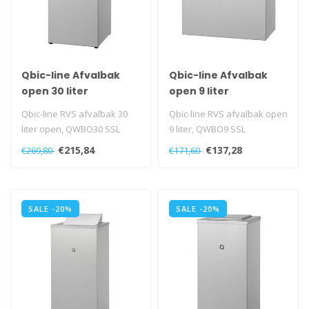
Qbic-line Afvalbak
Qbic-line Afvalbak
open 30 liter
open 9 liter
Qbic-line RVS afvalbak 30
Qbic-line RVS afvalbak open
liter open, QWBO30 SSL
9 liter, QWBO9 SSL
€215,84
€137,28
€269,80
€171,60
SALE -20%
SALE -20%