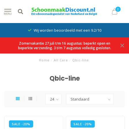
0
MENU
Wij worden beoordeeld met een 9.2/10
Zomervakantie 27 juli t/m 16 augustus: beperkt open en
beperkte verzending. 3 t/m 7 augustus volledig gesloten.
Home
/
All Care
/
Qbic-line
Qbic-line
SALE -20%
SALE -20%