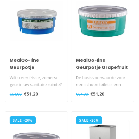
MediQo-line
MediQo-line
Geurpotje
Geurpotje Grapefruit
Cucumber-Melon - 10
- 10 stuks
Wilt u een frisse, zomerse
De basisvoorwaarde voor
stuks
geur in uw sanitaire ruimte?
een schoon toilet is een
Dan is het geurpotje kom..
goede hygiëne. Toch is geur
€51,20
€51,20
€64,00
€64,00
mi..
SALE -20%
SALE -20%