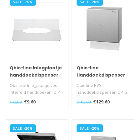
SALE -20%
SALE -20%
Qbic-line Inlegplaatje
Qbic-line
handdoekdispenser
Handdoekdispenser
Qbic-line Inlegplaatje voor
Qbic-line RVS
interfold handdoeken, QIP
handdoekdispenser, QPT3
SSL
€9,60
€129,60
€12,00
€162,00
SALE -20%
SALE -20%