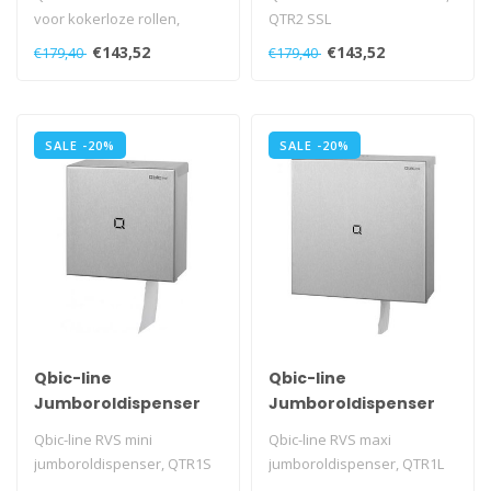
voor kokerloze rollen,
QTR2 SSL
QTR2C SSL
€143,52
€143,52
€179,40
€179,40
SALE -20%
SALE -20%
Qbic-line
Qbic-line
Jumboroldispenser
Jumboroldispenser
mini
maxi
Qbic-line RVS mini
Qbic-line RVS maxi
jumboroldispenser, QTR1S
jumboroldispenser, QTR1L
SSL
SSL