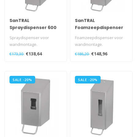
SanTRAL
SanTRAL
Spraydispenser 600
Foamzeepdispenser
ml
600 ml
Spraydispenser voor
Foamzeepdispenser voor
wandmontage.
wandmontage.
Met navulbaar reservoir.
Met navulbaar reservoir.
€138,64
€148,96
€173,30
€186,20
Met kunststof slot e..
Met kunststof slo..
SALE -20%
SALE -20%