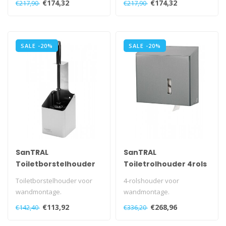
€174,32
€174,32
€217,90
€217,90
sleutel.
sleutel.
Met ve..
Met ve..
SALE -20%
SALE -20%
SanTRAL
SanTRAL
Toiletborstelhouder
Toiletrolhouder 4rols
open
RVS
Toiletborstelhouder voor
4-rolshouder voor
wandmontage.
wandmontage.
Met uitneembare kunststof
Automatisch rotatie
€113,92
€268,96
€142,40
€336,20
opvangschaal.
systeem.
..
Met kunststof slot..