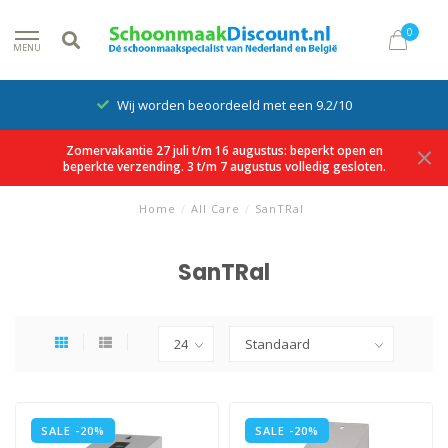
0
MENU
Wij worden beoordeeld met een 9.2/10
Zomervakantie 27 juli t/m 16 augustus: beperkt open en
beperkte verzending. 3 t/m 7 augustus volledig gesloten.
Home
/
All Care
/
SanTRal
SanTRal
SALE -20%
SALE -20%