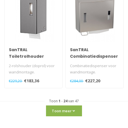
SanTRAL
SanTRAL
Toiletrolhouder
Combinatiedispenser
(doprollen) 2rols RVS
zeep- &
2-rolshouder (doprol) voor
Combinatiedispenser voor
handdoekdispenser
wandmontage.
wandmontage.
Met automatische
Zeepdispenser links,
€183,36
€227,20
€229,20
€284,00
toiletrolwisseling.
handdoekdispenser re..
..
Toon
1
-
24
van 47
Toon meer