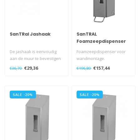
SanTRal Jashaak
SanTRAL
Foamzeepdispenser
1200 ml
De jashaak is eenvoudig
Foamzeepdispenser voor
aan de muur te bevestigen
wandmontage.
via de onzichtbare
Met navulbaar reservoir.
€29,36
€157,44
€36,70
€196,80
stokschroef..
Met kunststof slo..
SALE -20%
SALE -20%