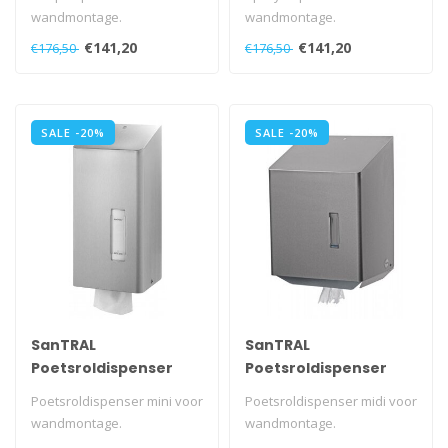
wandmontage.
wandmontage.
Met navulbaar reservoir.
Met navulbaar reservoir.
€141,20
€141,20
€176,50
€176,50
Met verborgen speciaa..
Met verborgen specia..
SALE -20%
SALE -20%
SanTRAL
SanTRAL
Poetsroldispenser
Poetsroldispenser
mini
midi
Poetsroldispenser mini voor
Poetsroldispenser midi voor
wandmontage.
wandmontage.
Met kunststof slot en
Met kunststof slot en