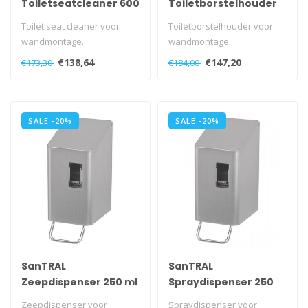
Toiletseatcleaner 600
Toiletborstelhouder
ml
semi-gesloten
Toilet seat cleaner voor
Toiletborstelhouder voor
wandmontage.
wandmontage.
Met navulbaar reservoir.
Met uitneembare kunststof
€138,64
€147,20
€173,30
€184,00
Met kunststof s..
opvangschaal.
..
SALE -20%
SALE -20%
SanTRAL
SanTRAL
Zeepdispenser 250 ml
Spraydispenser 250
ml
Zeepdispenser voor
Spraydispenser voor