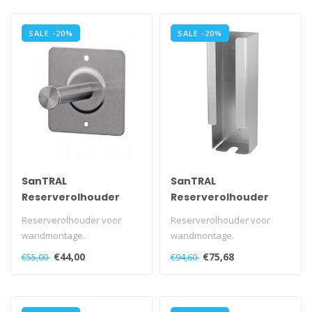
SALE -20%
SALE -20%
SanTRAL
SanTRAL
Reserverolhouder
Reserverolhouder
1rols RVS
4rols RVS
Reserverolhouder voor
Reserverolhouder voor
wandmontage.
wandmontage.
Voor 1 toiletrol.
Voor 4 standaard
€44,00
€75,68
€55,00
€94,60
toiletrollen.
Ook in wit verkrijgbaar..
Uitgifte ond..