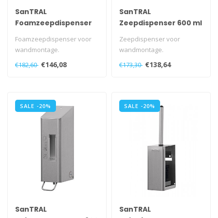
SanTRAL
SanTRAL
Foamzeepdispenser
Zeepdispenser 600 ml
250 ml
Foamzeepdispenser voor
Zeepdispenser voor
wandmontage.
wandmontage.
Met navulbaar reservoir.
Met navulbaar reservoir.
€146,08
€138,64
€182,60
€173,30
Met verborgen spe..
Met kunststof slot en..
SALE -20%
SALE -20%
SanTRAL
SanTRAL