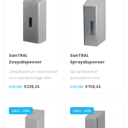
SanTRAL
SanTRAL
Zeepdispenser
Spraydispenser
automatisch 1200 ml
automatisch 1200 ml
Zeepdispenser automatisch
Spraydispenser
voor wandmontage. Met
automatisch voor
navulbaar reservoir. Met
wandmontage.
€238,24
€158,24
€297,80
€197,80
kunstst..
Met navulbaar reservoir.
Met kuns..
SALE -20%
SALE -20%