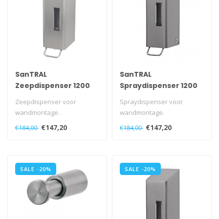
SanTRAL
SanTRAL
Zeepdispenser 1200
Spraydispenser 1200
ml
ml
Zeepdispenser voor
Spraydispenser voor
wandmontage.
wandmontage.
Met navulbaar reservoir.
Kan ook als toilet seat
€147,20
€147,20
€184,00
€184,00
Met kunststof slot en..
cleaner gebruikt worde..
SALE -20%
SALE -20%