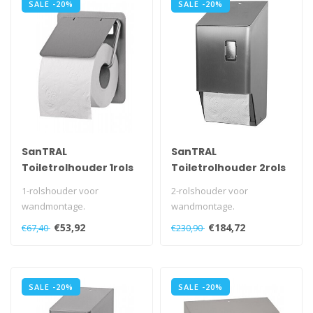
SALE -20%
SALE -20%
SanTRAL
SanTRAL
Toiletrolhouder 1rols
Toiletrolhouder 2rols
RVS
1-rolshouder voor
2-rolshouder voor
wandmontage.
wandmontage.
Met RVS beugel.
Met automatische
€53,92
€184,72
€67,40
€230,90
toiletrolwisseling.
Ook in wit verkrijgbaar!..
Met kunst..
SALE -20%
SALE -20%