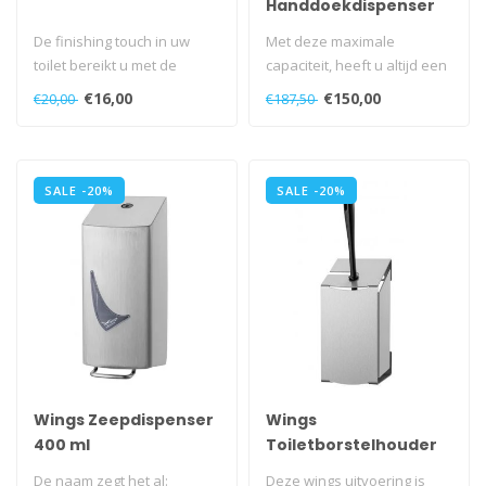
Handdoekdispenser
De finishing touch in uw
Met deze maximale
toilet bereikt u met de
capaciteit, heeft u altijd een
aanschaf van deze
schoon papiertje binnen
€16,00
€150,00
€20,00
€187,50
universeelhaa..
handber..
SALE -20%
SALE -20%
Wings Zeepdispenser
Wings
400 ml
Toiletborstelhouder
De naam zegt het al:
Deze wings uitvoering is