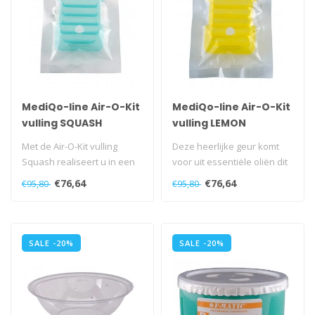
MediQo-line Air-O-Kit
MediQo-line Air-O-Kit
vulling SQUASH
vulling LEMON
Met de Air-O-Kit vulling
Deze heerlijke geur komt
Squash realiseert u in een
voor uit essentiële oliën dit
handomdraai een frisse en
prettig zijn voor de me..
€76,64
€76,64
€95,80
€95,80
sc..
SALE -20%
SALE -20%