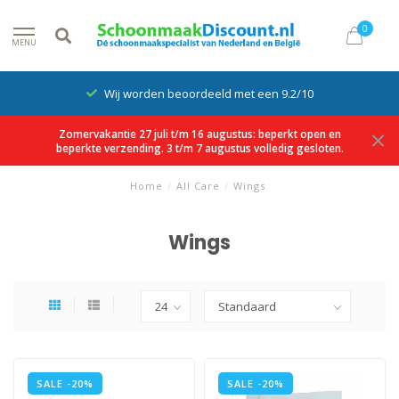
0
MENU
Wij worden beoordeeld met een 9.2/10
Zomervakantie 27 juli t/m 16 augustus: beperkt open en
beperkte verzending. 3 t/m 7 augustus volledig gesloten.
Home
/
All Care
/
Wings
Wings
SALE -20%
SALE -20%