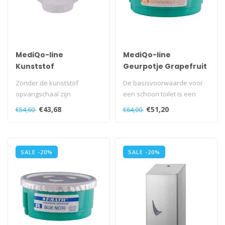
MediQo-line
MediQo-line
Kunststof
Geurpotje Grapefruit
opvangschaal AC-
- 10 stuks
Zonder de kunststof
De basisvoorwaarde voor
OVS
opvangschaal zijn
een schoon toilet is een
toiletborstelhouders niet
goede hygiëne. Toch is geur
€43,68
€51,20
€54,60
€64,00
compleet...
mi..
SALE -20%
SALE -20%