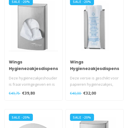
SALE -20%
SALE -20%
Wings
Wings
Hygienezakjesdispenser
Hygienezakjesdispenser
(plastic)
(papier)
Deze hygiënezakjeshouder
Deze versie is geschikt voor
is fraai vormgegeven en is
papieren hygiënezakjes,
een aanwinst voor het toile..
die eenvoudig uit de
€39,80
€32,00
€49,75
€40,00
houde..
SALE -20%
SALE -20%