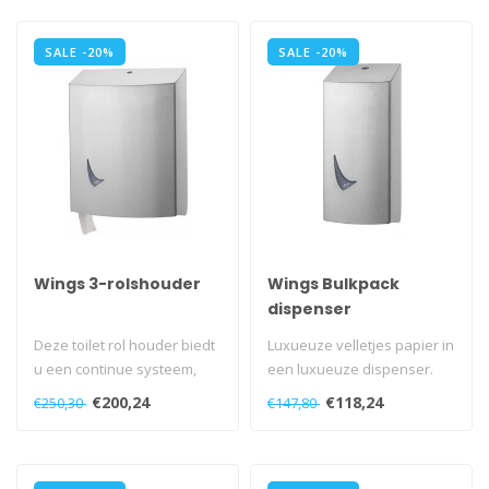
SALE -20%
SALE -20%
Wings 3-rolshouder
Wings Bulkpack
dispenser
Deze toilet rol houder biedt
Luxueuze velletjes papier in
u een continue systeem,
een luxueuze dispenser.
waarin nota bene 3 rollen
Dat is een ultieme toiletbe..
€200,24
€118,24
€250,30
€147,80
p..