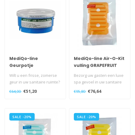
MediQo-line
MediQo-line Air-O-Kit
Geurpotje
vulling GRAPEFRUIT
Cucumber-Melon - 10
Wilt u een frisse, zomerse
Bezorg uw gasten een luxe
stuks
geur in uw sanitaire ruimte?
spa gevoel in uw sanitaire
Dan is het geurpotje kom..
ruimten...
€51,20
€76,64
€64,00
€95,80
SALE -20%
SALE -20%