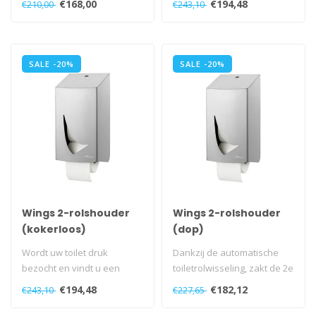
€168,00
€194,48
€210,00
€243,10
uitgesneden win..
SALE -20%
SALE -20%
Wings 2-rolshouder
Wings 2-rolshouder
(kokerloos)
(dop)
Wordt uw toilet druk
Dankzij de automatische
bezocht en vindt u een
toiletrolwisseling, zakt de 2e
2rolshouder meer dan
rol vanzelf naar beneden,..
€194,48
€182,12
€243,10
€227,65
voldoende in de..