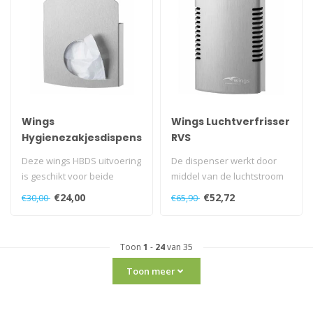
Wings
Wings Luchtverfrisser
Hygienezakjesdispenser
RVS
(plastic & papier)
Deze wings HBDS uitvoering
De dispenser werkt door
is geschikt voor beide
middel van de luchtstroom
zakjes. Hierdoor bent u
en dient op de/iedere
€24,00
€52,72
€30,00
€65,90
enorm ..
(toilet)..
Toon
1
-
24
van 35
Toon meer