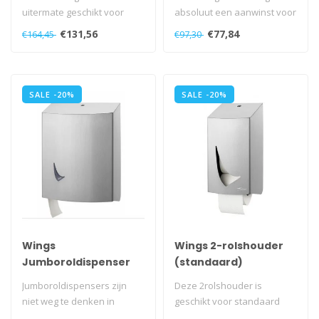
uitermate geschikt voor
absoluut een aanwinst voor
kleinere ruimtes. Met de
uw toiletruimte...
€131,56
€77,84
€164,45
€97,30
aanschaf v..
SALE -20%
SALE -20%
Wings
Wings 2-rolshouder
Jumboroldispenser
(standaard)
Jumboroldispensers zijn
Deze 2rolshouder is
niet weg te denken in
geschikt voor standaard
drukbezochte toiletten...
rollen. en heeft een