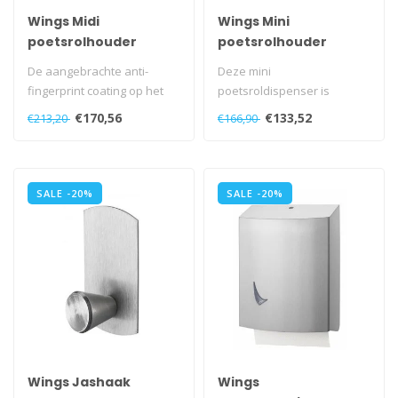
Wings Midi
Wings Mini
poetsrolhouder
poetsrolhouder
De aangebrachte anti-
Deze mini
fingerprint coating op het
poetsroldispenser is
RVS zorgt voor een extra
compact en voldoet aan de
€170,56
€133,52
€213,20
€166,90
hygiene..
geringere behoeft bij k..
SALE -20%
SALE -20%
Wings Jashaak
Wings