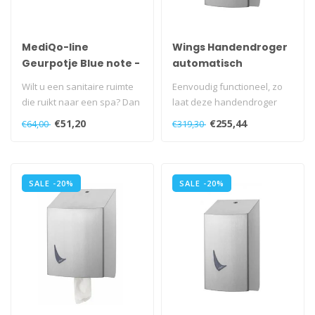
MediQo-line
Wings Handendroger
Geurpotje Blue note -
automatisch
10 stuks
Wilt u een sanitaire ruimte
Eenvoudig functioneel, zo
die ruikt naar een spa? Dan
laat deze handendroger
zit u goed met het geurp..
zich het beste omschrijven...
€51,20
€255,44
€64,00
€319,30
SALE -20%
SALE -20%