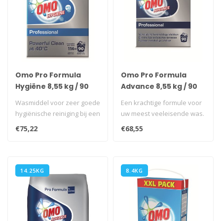
Omo Pro Formula
Omo Pro Formula
Hygiëne 8,55 kg / 90
Advance 8,55 kg / 90
wasbeurten
wasbeurten
Wasmiddel voor zeer goede
Een krachtige formule voor
hygiënische reiniging bij een
uw meest veeleisende was.
lage temperatuur (40°C..
Dit krachtige, professionel..
€75,22
€68,55
14.25KG
8.4KG