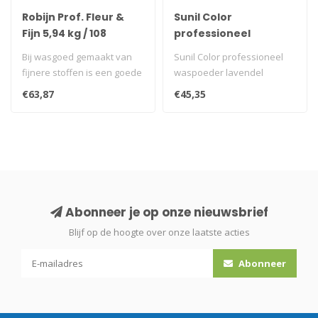
Robijn Prof. Fleur &
Sunil Color
Fijn 5,94 kg / 108
professioneel
wasbeurten
waspoeder lavendel /
Bij wasgoed gemaakt van
Sunil Color professioneel
wit-kleur 7,56kg
fijnere stoffen is een goede
waspoeder lavendel
bescherming van de
€63,87
€45,35
kwetsbar..
Abonneer je op onze nieuwsbrief
Blijf op de hoogte over onze laatste acties
Abonneer