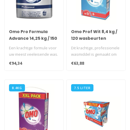
Omo Pro Formula
Omo Prof Wit 8,4 kg /
Advance 14,25 kg / 150
120 wasbeurten
wasbeurten
Een krachtige formule voor
Dit krachtige, professionele
uw meest veeleisende was.
wasmiddel is gemaakt om
Dit krachtige, professionel..
hardnekkig vuil en vlekken ..
€94,34
€63,88
8.4KG
7.5 LITER