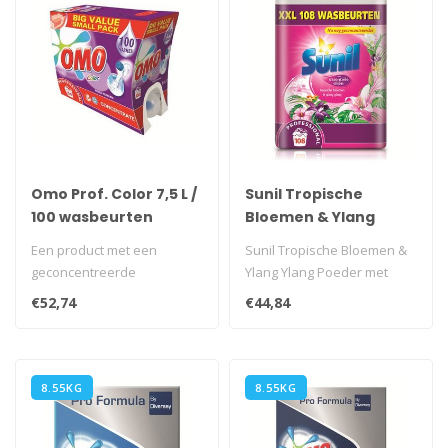
Omo Prof. Color 7,5 L /
Sunil Tropische
100 wasbeurten
Bloemen & Ylang
Ylang 7,56 kg / 108
Een product met een
Sunil Tropische Bloemen &
wasbeurten
geconcentreerde
Ylang Ylang Poeder met
formulering in een
essentiële oliën maakt je
€52,74
€44,84
verpakking met tapkraantj..
was..
8.55KG
8.55KG