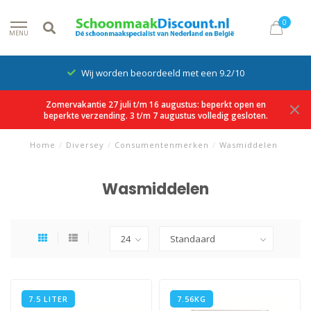
0
MENU
Wij worden beoordeeld met een 9.2/10
Zomervakantie 27 juli t/m 16 augustus: beperkt open en
beperkte verzending. 3 t/m 7 augustus volledig gesloten.
Home
/
Diversey
/
Consumentenmerken
/
Wasmiddelen
Wasmiddelen
7.5 LITER
7.56KG