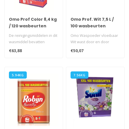
Omo Prof Color 8,4 kg
Omo Prof. Wit 7,5 L /
/ 120 wasbeurten
100 wasbeurten
De reinigingsmiddelen in dit
Omo Waspoeder vloeibaar
wasmiddel bevatten
Wit wast door en door
enzymen die zelfs de
schoon, zelfs op 30°C!..
€63,88
€50,07
lastigste v..
5.94KG
7.56KG