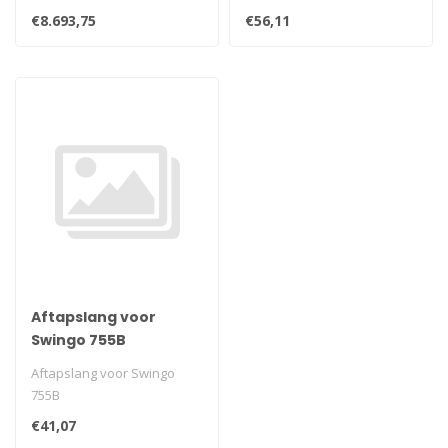
gelijkrichter en ergonomisch
€8.693,75
€56,11
gevo..
Aftapslang voor
Swingo 755B
Aftapslang voor Swingo
755B
€41,07