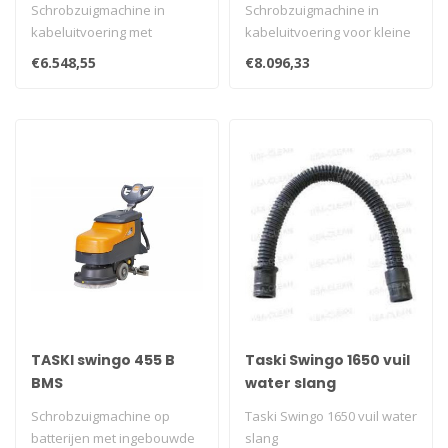
Schrobzuigmachine in
Schrobzuigmachine in
kabeluitvoering met
kabeluitvoering voor kleine
ergonomisch gevormde
tot middelgrote ruimten op
€6.548,55
€8.096,33
bedieningshendel. ..
lich..
TASKI swingo 455 B
Taski Swingo 1650 vuil
BMS
water slang
Schrobzuigmachine op
Taski Swingo 1650 vuil water
batterijen met ingebouwde
slang