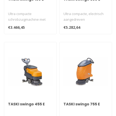
Ultra compacte
Ultra compacte, electrisch
schrobzuigmachine met
aangedreven
borstelwals op
schrobzuigmachine,
€3.466,45
€5.282,64
lichtnetaansluiting...
ontwikkeld voor reinig..
TASKI swingo 455 E
TASKI swingo 755 E