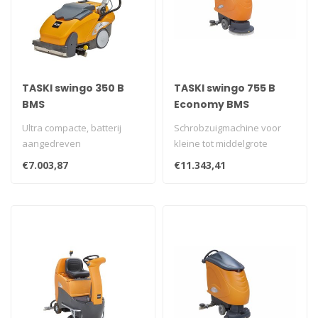
TASKI swingo 350 B
TASKI swingo 755 B
BMS
Economy BMS
Ultra compacte, batterij
Schrobzuigmachine voor
aangedreven
kleine tot middelgrote
schrobzuigmachine,
ruimten. Batterijversie met
€7.003,87
€11.343,41
ontwikkeld voor reinigin..
ingebo..