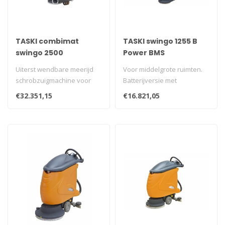
TASKI combimat
TASKI swingo 1255 B
swingo 2500
Power BMS
Uiterst wendbare meerijd
Voor middelgrote ruimten.
schrobzuigmachine voor
Batterijversie met
intensief gebruik op grote
ingebouwde gelijkrichter,
€32.351,15
€16.821,05
opper..
wielaandr..