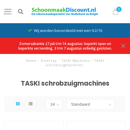
0
MENU
Wij worden beoordeeld met een 9.2/10
Zomervakantie 27 juli t/m 16 augustus: beperkt open en
beperkte verzending. 3 t/m 7 augustus volledig gesloten.
Home
/
Diversey
/
TASKI Machines
/
TASKI
schrobzuigmachines
TASKI schrobzuigmachines