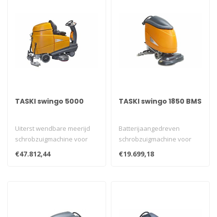
TASKI swingo 5000
TASKI swingo 1850 BMS
Uiterst wendbare meerijd
Batterijaangedreven
schrobzuigmachine voor
schrobzuigmachine voor
intensief gebruik op grote
grote oppervlakken. Met
€47.812,44
€19.699,18
opper..
ingebouwde ge..