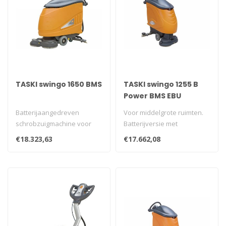
TASKI swingo 1650 BMS
TASKI swingo 1255 B
Power BMS EBU
Batterijaangedreven
Voor middelgrote ruimten.
schrobzuigmachine voor
Batterijversie met
grote oppervlakken. Met
ingebouwde gelijkrichter,
€18.323,63
€17.662,08
ingebouwde ge..
wielaandr..