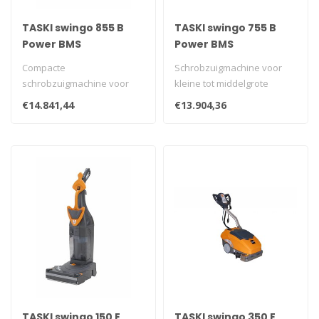
TASKI swingo 855 B
TASKI swingo 755 B
Power BMS
Power BMS
Compacte
Schrobzuigmachine voor
schrobzuigmachine voor
kleine tot middelgrote
kleine tot middelgrote
ruimten. Batterijversie met
€14.841,44
€13.904,36
ruimten, met een werkbree..
ingebo..
TASKI swingo 150 E
TASKI swingo 350 E