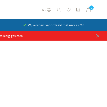
0
NL
Wij worden beoordeeld met een 9.2/10
olledig gesloten.