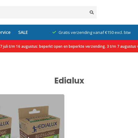
rvice
SALE
klanten
Gratis verzending vanaf €150 excl. btw
 juli t/m 16 augustus: beperkt open en beperkte verzending. 3 t/m 7 augustus v
Edialux