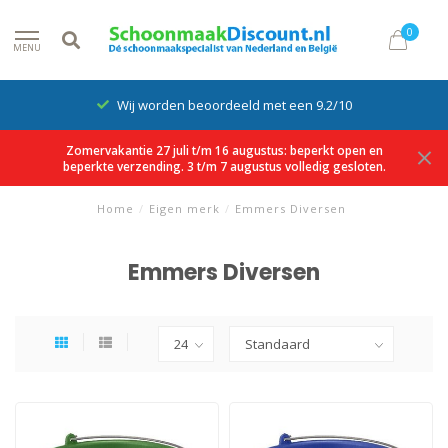
0
MENU
Wij worden beoordeeld met een 9.2/10
Zomervakantie 27 juli t/m 16 augustus: beperkt open en
beperkte verzending. 3 t/m 7 augustus volledig gesloten.
Home
/
Eigen merk
/
Emmers Diversen
Emmers Diversen