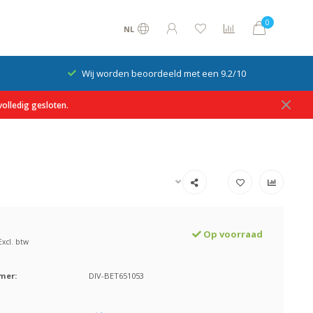
0
NL
Wij worden beoordeeld met een 9.2/10
olledig gesloten.
Op voorraad
Excl. btw
mer:
DIV-BET651053