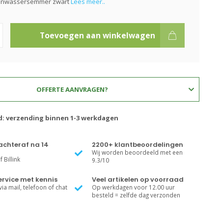
enwassersemmer zwart
Lees meer..
Toevoegen aan winkelwagen
OFFERTE AANVRAGEN?
jd: verzending binnen 1-3 werkdagen
achteraf na 14
2200+ klantbeoordelingen
Wij worden beoordeeld met een
 Billink
9.3/10
rvice met kennis
Veel artikelen op voorraad
ia mail, telefoon of chat
Op werkdagen voor 12.00 uur
besteld = zelfde dag verzonden