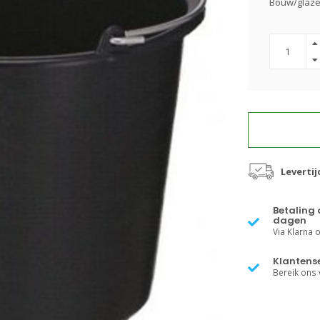
Bouw/glaz
Leverti
Betaling 
dagen
Via Klarna of
Klantense
Bereik ons v