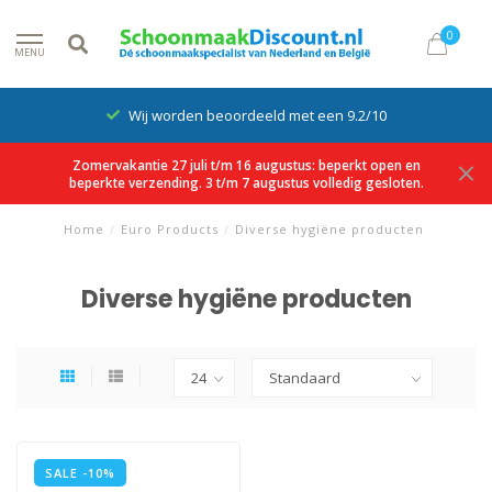
0
MENU
Wij worden beoordeeld met een 9.2/10
Zomervakantie 27 juli t/m 16 augustus: beperkt open en
beperkte verzending. 3 t/m 7 augustus volledig gesloten.
Home
/
Euro Products
/
Diverse hygiëne producten
Diverse hygiëne producten
SALE -10%