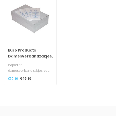
Euro Products
Damesverbandzakjes,
papier
Papieren
damesverbandzakjes voor
optimale damestoilet
€46,95
€52,19
hygiëne...