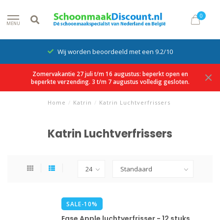
0
MENU
Wij worden beoordeeld met een 9.2/10
Zomervakantie 27 juli t/m 16 augustus: beperkt open en
beperkte verzending. 3 t/m 7 augustus volledig gesloten.
Home
/
Katrin
/
Katrin Luchtverfrissers
Katrin Luchtverfrissers
SALE-10%
Ease Apple luchtverfrisser - 12 stuks