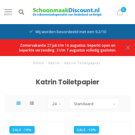
0
MENU
Wij worden beoordeeld met een 9.2/10
Zomervakantie 27 juli t/m 16 augustus: beperkt open en
beperkte verzending. 3 t/m 7 augustus volledig gesloten.
Home
/
Katrin
/
Katrin Toiletpapier
Katrin Toiletpapier
SALE -10%
SALE -10%