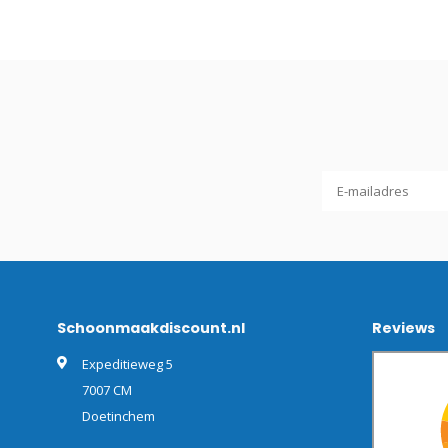
Schoonmaakdiscount.nl
Reviews
Expeditieweg 5
7007 CM
Doetinchem