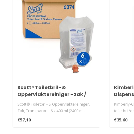
Scott® Toiletbril- &
Kimberl
Oppervlaktereiniger - zak /
Dispense
Transparant /400ml
Oppervl
Scott® Toiletbril- & Oppervlaktereiniger,
Kimberly-C
Zak, Transparant, 6 x 400 ml (2400 ml..
toiletbril/
wit, 200..
€57,10
€35,60