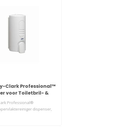
y-Clark Professional™
r voor Toiletbril- &
aktereiniger - Wit
lark Professional®
oppervlaktereiniger dispenser,