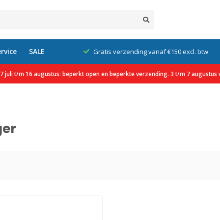
rvice
SALE
klanten
Gratis verzending vanaf €150 excl. btw
 juli t/m 16 augustus: beperkt open en beperkte verzending. 3 t/m 7 augustus v
ger