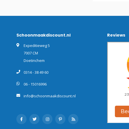
Schoonmaakdiscount.nl
Reviews
Expeditieweg 5
7007 CM
Doetinchem
0314 - 38 49 60
06 - 15016996
info@schoonmaakdiscount.nl