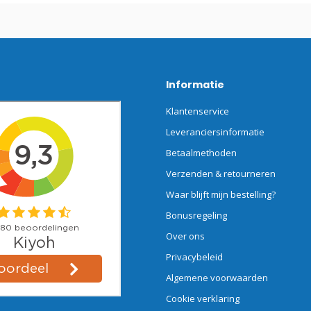
Informatie
Klantenservice
Leveranciersinformatie
Betaalmethoden
Verzenden & retourneren
Waar blijft mijn bestelling?
Bonusregeling
Over ons
Privacybeleid
Algemene voorwaarden
Cookie verklaring