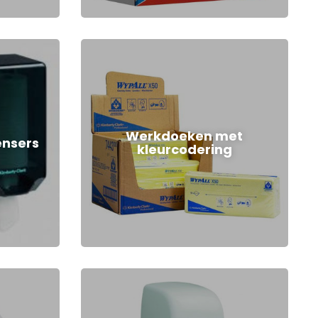
Werkdoeken met
ensers
kleurcodering