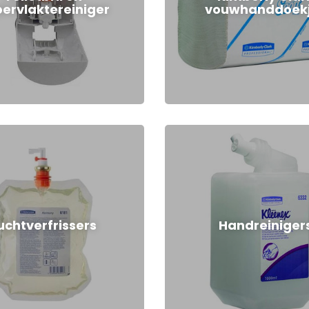
ervlaktereiniger
vouwhanddoek
uchtverfrissers
Handreiniger