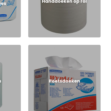
Handdoeken op rol
jes
s
Poetsdoeken