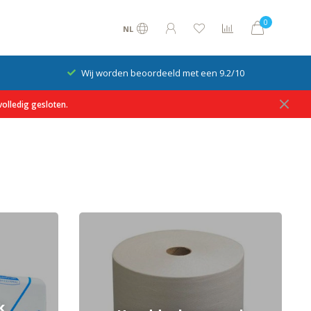
0
NL
Wij worden beoordeeld met een 9.2/10
olledig gesloten.
k