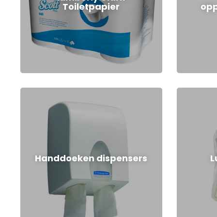
Toiletpapier
opp
Handdoeken dispensers
L