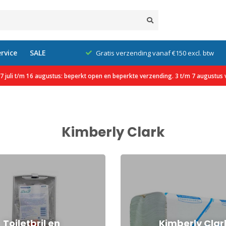
rvice
SALE
klanten
Gratis verzending vanaf €150 excl. btw
 juli t/m 16 augustus: beperkt open en beperkte verzending. 3 t/m 7 augustus v
Kimberly Clark
Toiletbril en
Kimberly Clar