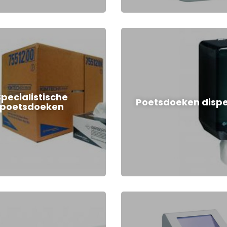
Specialistische
Poetsdoeken disp
poetsdoeken