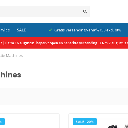
rvice
SALE
klanten
Gratis verzending vanaf €150 excl. btw
 juli t/m 16 augustus: beperkt open en beperkte verzending. 3 t/m 7 augustus v
ctie Machines
chines
%
SALE -20%