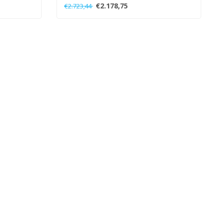
een 24..
€2.178,75
€2.723,44