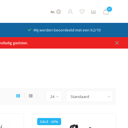
0
NL
Wij worden beoordeeld met een 9.2/10
olledig gesloten.
SALE -20%