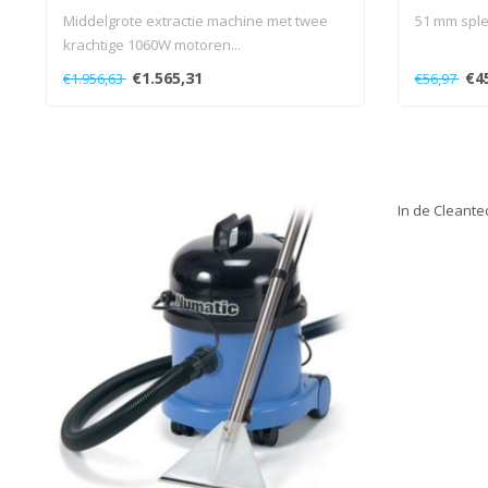
Middelgrote extractie machine met twee
51 mm sple
krachtige 1060W motoren...
€1.565,31
€4
€1.956,63
€56,97
In de Cleante