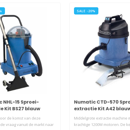
%
SALE -20%
 NHL-15 Sproei-
Numatic CTD-570 Spro
ie Kit BS27 blauw
extractie Kit A42 blau
oor de komst van deze
Middelgrote extractie machine 
 de vraag vanuit de markt naar
krachtige 1200W motoren. De ket