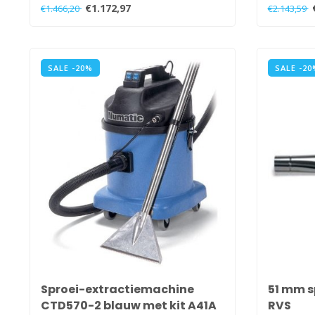
gemaakt..
een sne..
€1.172,97
€1.466,20
€2.143,59
SALE -20%
SALE -20
Sproei-extractiemachine
51 mm s
CTD570-2 blauw met kit A41A
RVS