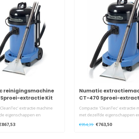
 reinigingsmachine
Numatic extractiema
Sproei-extractie Kit
CT-470 Sproei-extract
auw
A40 blauw
CleanTec' extractie machine
Compacte 'CleanTec' extractie 
fde eigenschappen en
met dezelfde eigenschappen e
a..
resultaten a..
€867,53
€763,50
€954,39