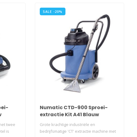
SALE -20%
ei-
Numatic CTD-900 Sproei-
w
extractie Kit A41 Blauw
met twee
Grote krachtige industriële en
el is
bedrijfsmatige 'CT' extractie machine met