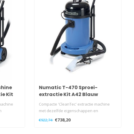
chine
Numatic T-470 Sproei-
ie Kit
extractie Kit A42 Blauw
machine
Compacte 'CleanTec' extractie machine
n
met dezelfde eigenschappen en
resultaten a..
€738,20
€922,74