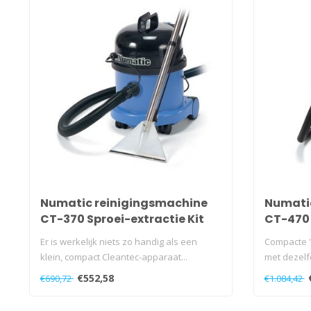
Numatic reinigingsmachine
Numatic
CT-370 Sproei-extractie Kit
CT-470 
A26A blauw
A26 bl
Er is werkelijk niets zo handig als een
Compacte '
klein, compact Cleantec-apparaat...
met dezel
resultaten 
€552,58
€690,72
€1.084,42