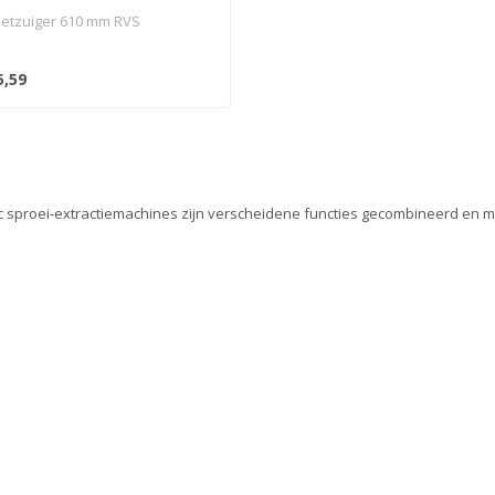
etzuiger 610 mm RVS
5,59
c sproei-extractiemachines zijn verscheidene functies gecombineerd en met d