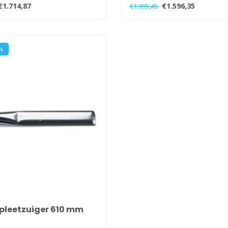
gema..
€1.714,87
€1.596,35
€1.995,45
%
pleetzuiger 610 mm