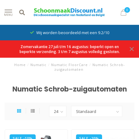
0
MENU
Wij worden beoordeeld met een 9.2/10
Zomervakantie 27 juli t/m 16 augustus: beperkt open en
beperkte verzending. 3 t/m 7 augustus volledig gesloten.
Home
/
Numatic
/
Numatic FloorCare
/
Numatic Schrob-
zuigautomaten
Numatic Schrob-zuigautomaten
SALE -10%
SALE -20%