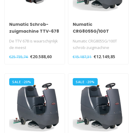
Numatic Schrob-
Numatic
zuigmachine TTV-678
CRG8055G/100T
G 24 Volt grijs
schrob-zuigmachine
De TTV 678 is waarschijnlijk
Numatic CRG8055G/100T
de meest
schrob-zuigmachine
gebruiksvriendelijke
€20.588,60
€12.149,85
€25.735,74
€15.187,31
machine van het momen..
SALE -20%
SALE -20%