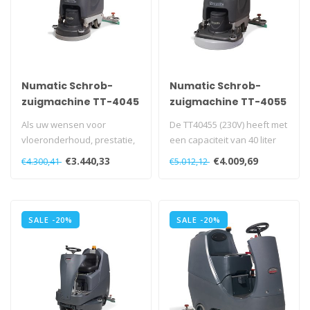
Numatic Schrob-
Numatic Schrob-
zuigmachine TT-4045
zuigmachine TT-4055
G 230 Volt grijs
G 230 Volt grijs
Als uw wensen voor
De TT40455 (230V) heeft met
vloeronderhoud, prestatie,
een capaciteit van 40 liter
vermogen en prijs zijn... dan
en de schrobborstel met ..
€3.440,33
€4.009,69
€4.300,41
€5.012,12
is d..
SALE -20%
SALE -20%