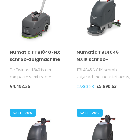
Numatic TTB1840-NX
Numatic TBL4045
schrob-zuigmachine
NX1K schrob-
graphite, enkel
zuigmachine
De Twintec 1840 is een
TBL4045 NX1K schrob-
batterij
compacte semi-tractie
zuigmachine inclusief accus,
schrobzuigmachine
lader, borstel en NSP..
€4.492,26
€5.890,63
€7.363,28
uitgerust met een..
SALE -20%
SALE -20%