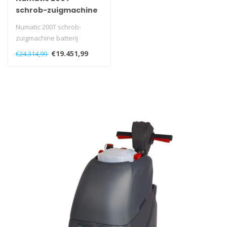
schrob-zuigmachine
batterij
Numatic 200T schrob-
zuigmachine batterij
€19.451,99
€24.314,99