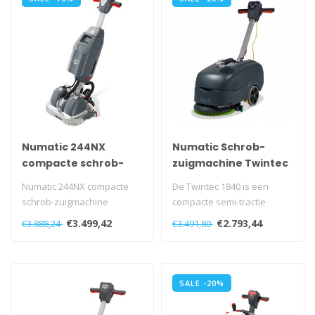
Numatic 244NX
Numatic Schrob-
compacte schrob-
zuigmachine Twintec
zuigmachine
TT-1840 G 230 Volt
Numatic 244NX compacte
De Twintec 1840 is een
grijs
schrob-zuigmachine
compacte semi-tractie
schrobzuigmachine
€3.499,42
€2.793,44
€3.888,24
€3.491,80
uitgerust met een..
SALE -20%