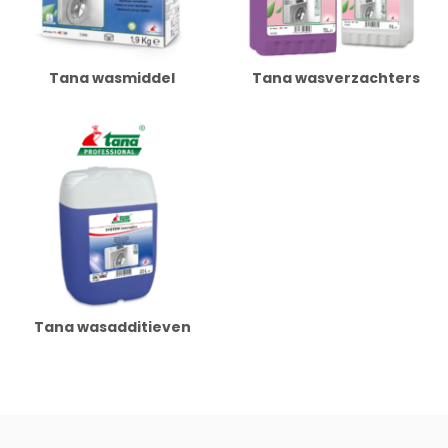
Tana wasmiddel
Tana wasverzachters
Tana wasadditieven