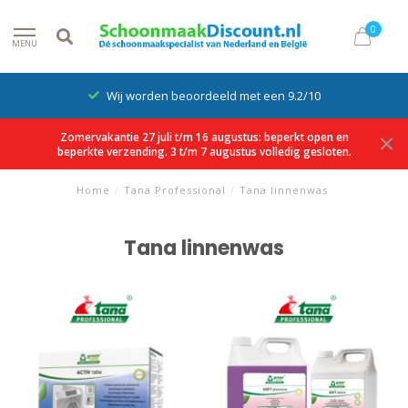
0
MENU
Wij worden beoordeeld met een 9.2/10
Zomervakantie 27 juli t/m 16 augustus: beperkt open en
beperkte verzending. 3 t/m 7 augustus volledig gesloten.
Home
/
Tana Professional
/
Tana linnenwas
Tana linnenwas