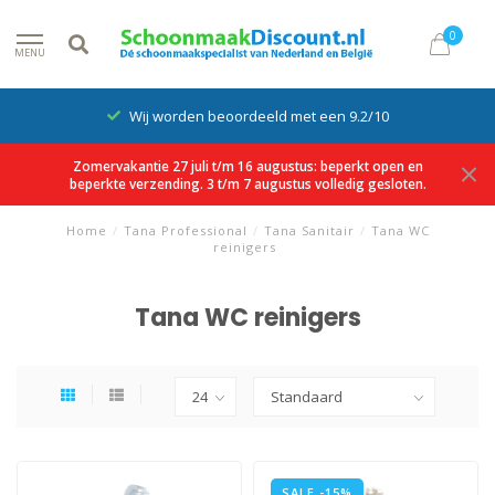
0
MENU
Wij worden beoordeeld met een 9.2/10
Zomervakantie 27 juli t/m 16 augustus: beperkt open en
beperkte verzending. 3 t/m 7 augustus volledig gesloten.
Home
/
Tana Professional
/
Tana Sanitair
/
Tana WC
reinigers
Tana WC reinigers
SALE -15%