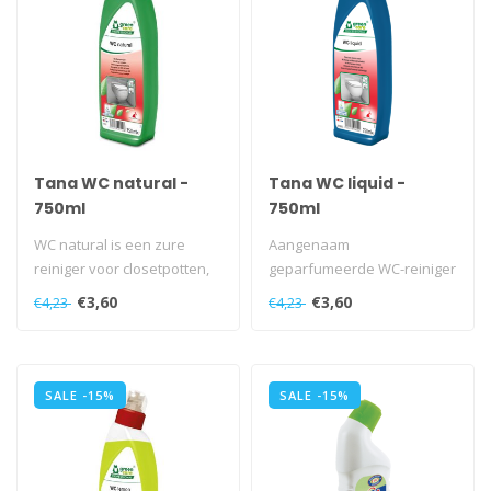
Tana WC natural -
Tana WC liquid -
750ml
750ml
WC natural is een zure
Aangenaam
reiniger voor closetpotten,
geparfumeerde WC-reiniger
die het natuurlijke zuur van
lost gemakkelijk alle vormen
€3,60
€3,60
€4,23
€4,23
..
van aanslag en ..
SALE -15%
SALE -15%