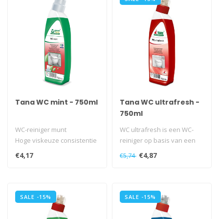
Tana WC mint - 750ml
Tana WC ultrafresh -
750ml
WC-reiniger munt
WC ultrafresh is een WC-
Hoge viskeuze consistentie
reiniger op basis van een
Gebruiksvriendelijk
specifieke combinatie van
€4,17
€4,87
€5,74
Veilige toepa..
zure..
SALE -15%
SALE -15%