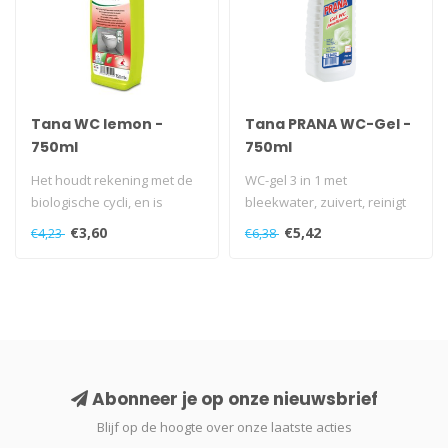
Tana WC lemon -
Tana PRANA WC-Gel -
750ml
750ml
Het houdt rekening met de
WC-gel 3 in 1 met
biologische cycli, en is
bleekwater, zuivert, reinigt
ontwikkeld met het oog op
en ontgeurt gelijktijdig...
€3,60
€5,42
€4,23
€6,38
de ..
Abonneer je op onze nieuwsbrief
Blijf op de hoogte over onze laatste acties