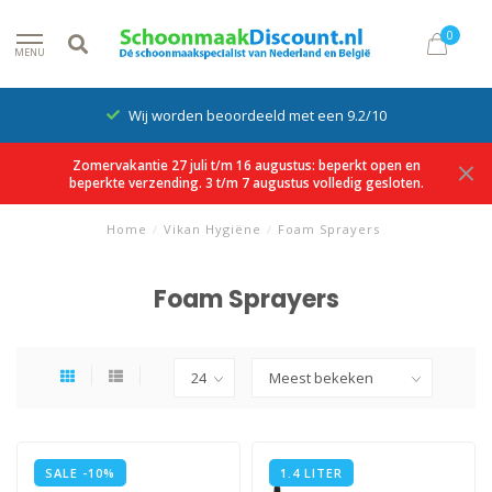
0
MENU
Wij worden beoordeeld met een 9.2/10
Zomervakantie 27 juli t/m 16 augustus: beperkt open en
beperkte verzending. 3 t/m 7 augustus volledig gesloten.
Home
/
Vikan Hygiëne
/
Foam Sprayers
Foam Sprayers
SALE -10%
1.4 LITER