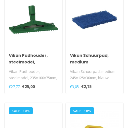
Vikan Padhouder,
Vikan Schuurpad,
steelmodel,
medium
235x100x75mm, groen
245x125x30mm, blauw
Vikan Padhouder,
Vikan Schuurpad, medium
steelmodel, 235x100x75mm,
245x125x30mm, blauw
groen
€25,00
€2,75
€27,77
€3,05
SALE -10%
SALE -10%