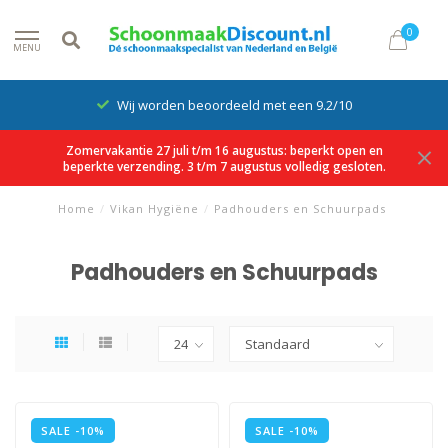
0
MENU
Wij worden beoordeeld met een 9.2/10
Zomervakantie 27 juli t/m 16 augustus: beperkt open en
beperkte verzending. 3 t/m 7 augustus volledig gesloten.
Home
/
Vikan Hygiëne
/
Padhouders en Schuurpads
Padhouders en Schuurpads
SALE -10%
SALE -10%