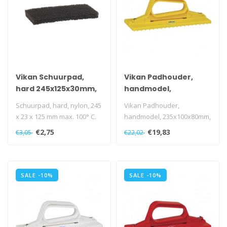
Vikan Schuurpad,
Vikan Padhouder,
hard 245x125x30mm,
handmodel,
bruin
235x100x80mm, geel
Schuurpad, hard, nylon, 245
Vikan Padhouder,
x 23 x 125 mm max. 100° C.
handmodel, 235x100x80mm,
geel
€2,75
€19,83
€3,05
€22,02
SALE -10%
SALE -10%