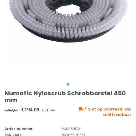
Numatic Nyloscrub Schrobborstel 450
mm
€194,09
* Niet op voorraad, wel
€242,61
Excl. btw
snel leverbaar
Artikelnummer:
NUM-606204
EAN Code:
5028965191583