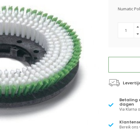
Numatic Po
Levertij
Betaling 
dagen
Via Klarna of
Klantense
Bereik ons v