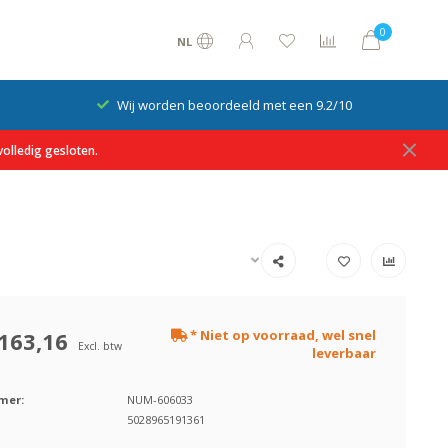
0
NL
Wij worden beoordeeld met een 9.2/10
olledig gesloten.
163,16
* Niet op voorraad, wel snel
Excl. btw
leverbaar
mer:
NUM-606033
5028965191361