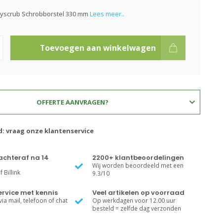
lyscrub Schrobborstel 330 mm
Lees meer..
Toevoegen aan winkelwagen
OFFERTE AANVRAGEN?
d: vraag onze klantenservice
achteraf na 14
2200+ klantbeoordelingen
Wij worden beoordeeld met een
 Billink
9.3/10
rvice met kennis
Veel artikelen op voorraad
ia mail, telefoon of chat
Op werkdagen voor 12.00 uur
besteld = zelfde dag verzonden