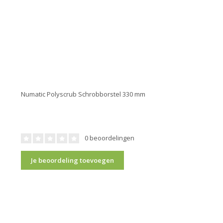
Numatic Polyscrub Schrobborstel 330 mm
0 beoordelingen
Je beoordeling toevoegen