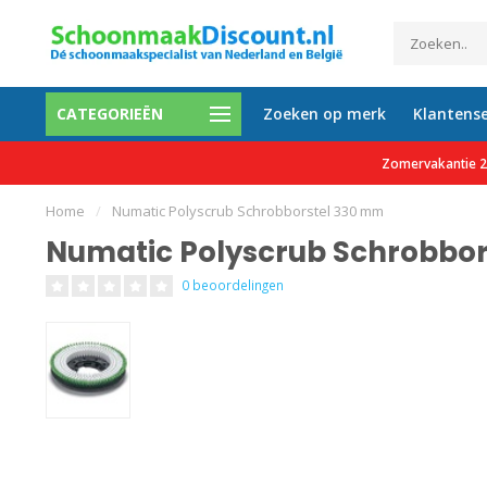
CATEGORIEËN
Zoeken op merk
Klantense
etalen mogelijk
Al meer dan 35.000 tevreden 
Zomervakantie 27
Home
/
Numatic Polyscrub Schrobborstel 330 mm
Numatic Polyscrub Schrobbo
0 beoordelingen