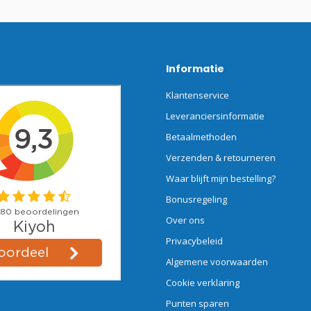
Informatie
Klantenservice
Leveranciersinformatie
Betaalmethoden
Verzenden & retourneren
Waar blijft mijn bestelling?
Bonusregeling
Over ons
Privacybeleid
Algemene voorwaarden
Cookie verklaring
Punten sparen