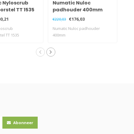
 Nyloscrub
Numatic Nuloc
Nu
rstel TT 1535
padhouder 400mm
pa
0,21
€176,03
€220,03
€18
loscrub
Numatic Nuloc padhouder
Num
el TT 1535
400mm
40
Abonneer