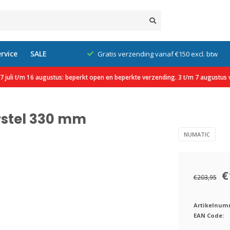
rvice
SALE
klanten
Gratis verzending vanaf €150 excl. btw
 juli t/m 16 augustus: beperkt open en beperkte verzending. 3 t/m 7 augustus v
rstel 330 mm
NUMATIC
€
€203,95
Artikelnum
EAN Code: