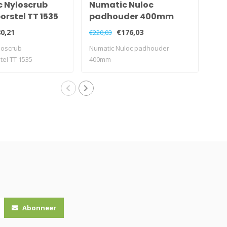
 Nyloscrub
Numatic Nuloc
Nu
rstel TT 1535
padhouder 400mm
pa
0,21
€176,03
€220,03
€18
loscrub
Numatic Nuloc padhouder
Num
el TT 1535
400mm
40
Abonneer