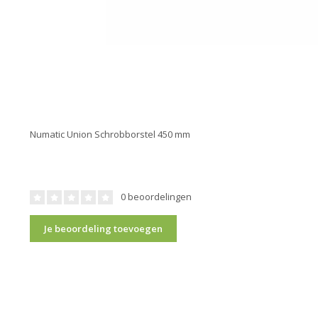
Numatic Union Schrobborstel 450 mm
0 beoordelingen
Je beoordeling toevoegen