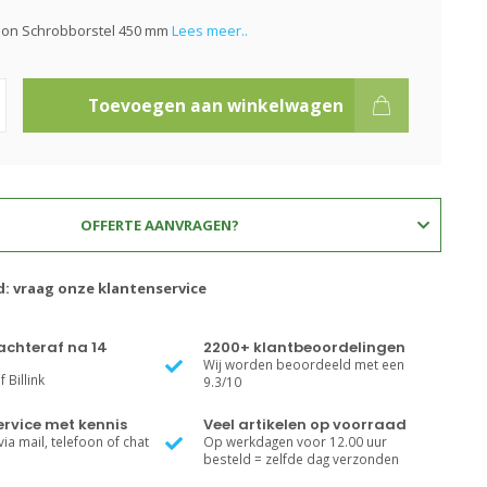
ion Schrobborstel 450 mm
Lees meer..
Toevoegen aan winkelwagen
OFFERTE AANVRAGEN?
d: vraag onze klantenservice
achteraf na 14
2200+ klantbeoordelingen
Wij worden beoordeeld met een
 Billink
9.3/10
rvice met kennis
Veel artikelen op voorraad
ia mail, telefoon of chat
Op werkdagen voor 12.00 uur
besteld = zelfde dag verzonden