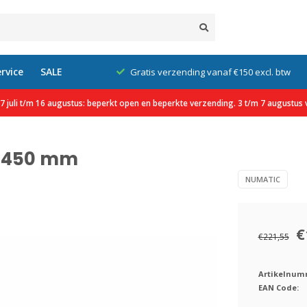
rvice
SALE
klanten
Gratis verzending vanaf €150 excl. btw
 juli t/m 16 augustus: beperkt open en beperkte verzending. 3 t/m 7 augustus v
l 450 mm
NUMATIC
€
€221,55
Artikelnum
EAN Code: