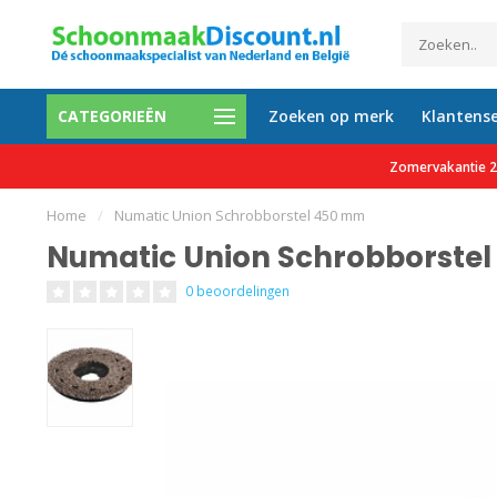
CATEGORIEËN
Zoeken op merk
Klantense
etalen mogelijk
Al meer dan 35.000 tevreden 
Zomervakantie 27
Home
/
Numatic Union Schrobborstel 450 mm
Numatic Union Schrobborste
0 beoordelingen