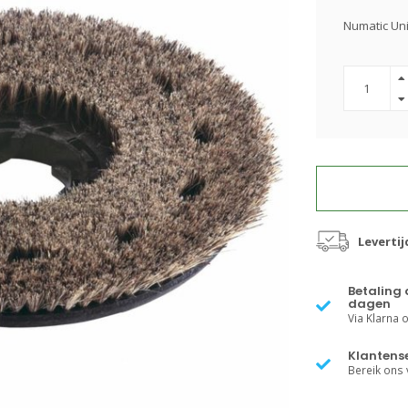
Numatic Un
Levertij
Betaling 
dagen
Via Klarna of
Klantense
Bereik ons v