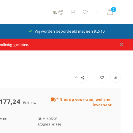
0
NL
Wij worden beoordeeld met een 9.2/10
olledig gesloten.
177,24
* Niet op voorraad, wel snel
Excl. btw
leverbaar
mer:
NUM-606202
5028965191569