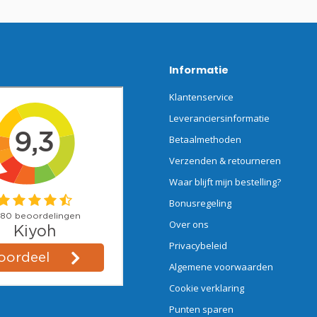
Informatie
Klantenservice
Leveranciersinformatie
Betaalmethoden
Verzenden & retourneren
Waar blijft mijn bestelling?
Bonusregeling
Over ons
Privacybeleid
Algemene voorwaarden
Cookie verklaring
Punten sparen