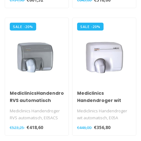
€751,90
€645,00
SALE -20%
SALE -20%
MediclinicsHandendroger
Mediclinics
RVS automatisch
Handendroger wit
automatisch
Mediclinics Handendroger
Mediclinics Handendroger
RVS automatisch, E05ACS
wit automatisch, E05A
€418,60
€356,80
€523,25
€446,00