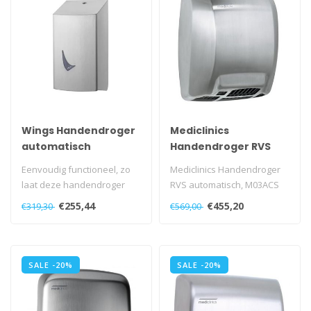
Wings Handendroger
Mediclinics
automatisch
Handendroger RVS
automatisch
Eenvoudig functioneel, zo
Mediclinics Handendroger
laat deze handendroger
RVS automatisch, M03ACS
zich het beste omschrijven...
€255,44
€455,20
€319,30
€569,00
SALE -20%
SALE -20%