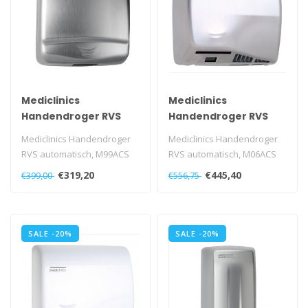
Mediclinics
Mediclinics
Handendroger RVS
Handendroger RVS
automatisch
automatisch
Mediclinics Handendroger
Mediclinics Handendroger
RVS automatisch, M99ACS
RVS automatisch, M06ACS
€319,20
€445,40
€399,00
€556,75
SALE -20%
SALE -20%