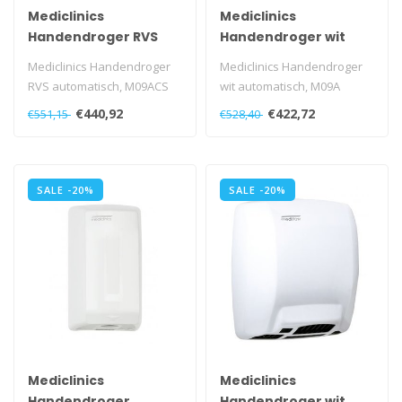
Mediclinics
Mediclinics
Handendroger RVS
Handendroger wit
automatisch
automatisch
Mediclinics Handendroger
Mediclinics Handendroger
RVS automatisch, M09ACS
wit automatisch, M09A
€440,92
€422,72
€551,15
€528,40
SALE -20%
SALE -20%
Mediclinics
Mediclinics
Handendroger
Handendroger wit