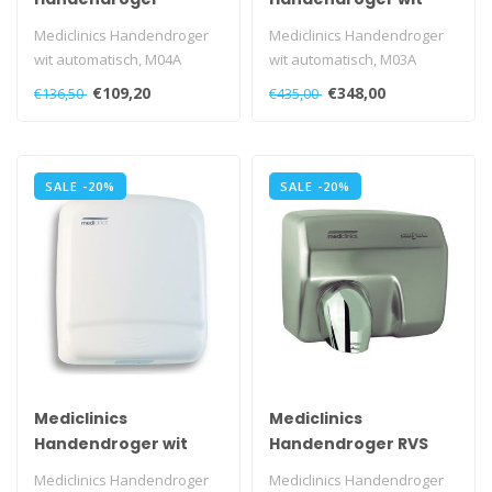
automatisch wit
automatisch
Mediclinics Handendroger
Mediclinics Handendroger
wit automatisch, M04A
wit automatisch, M03A
€109,20
€348,00
€136,50
€435,00
SALE -20%
SALE -20%
Mediclinics
Mediclinics
Handendroger wit
Handendroger RVS
automatisch
look automatisch
Mediclinics Handendroger
Mediclinics Handendroger