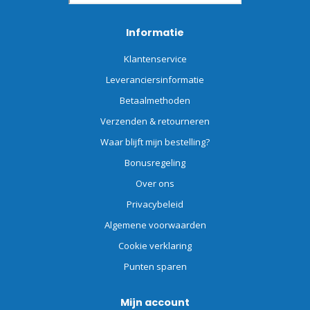
Informatie
Klantenservice
Leveranciersinformatie
Betaalmethoden
Verzenden & retourneren
Waar blijft mijn bestelling?
Bonusregeling
Over ons
Privacybeleid
Algemene voorwaarden
Cookie verklaring
Punten sparen
Mijn account