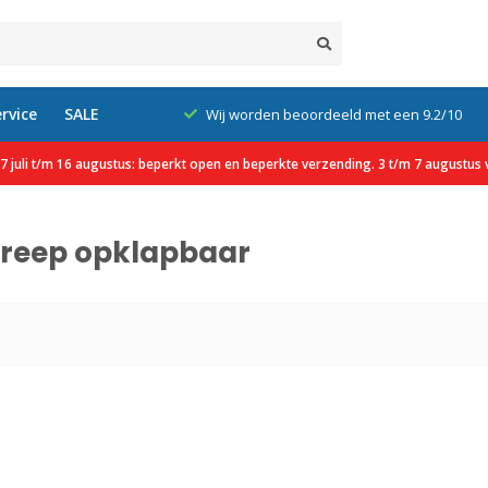
rvice
SALE
xcl. btw
Wij worden beoordeeld met een 9.2/10
 juli t/m 16 augustus: beperkt open en beperkte verzending. 3 t/m 7 augustus v
reep opklapbaar