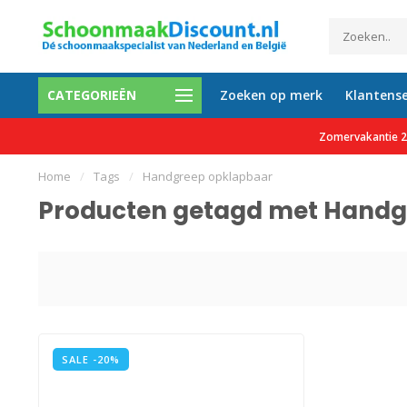
CATEGORIEËN
Zoeken op merk
Klantense
0 tevreden klanten
Gratis verzending vanaf €150 e
Zomervakantie 27
Home
/
Tags
/
Handgreep opklapbaar
Producten getagd met Handg
SALE -20%