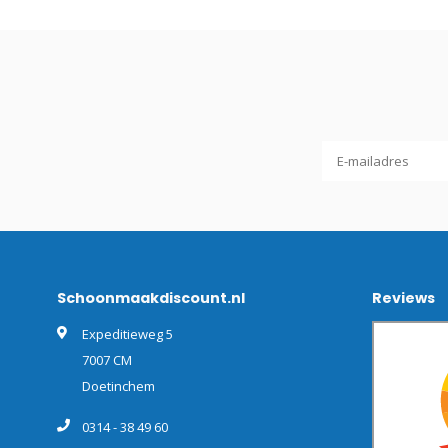
Schoonmaakdiscount.nl
Reviews
Expeditieweg 5
7007 CM
Doetinchem
0314 - 38 49 60