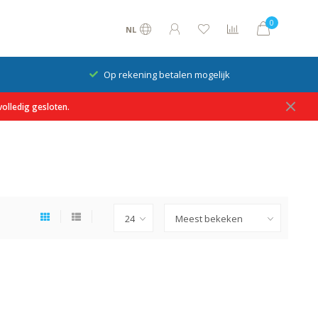
0
NL
Op rekening betalen mogelijk
olledig gesloten.